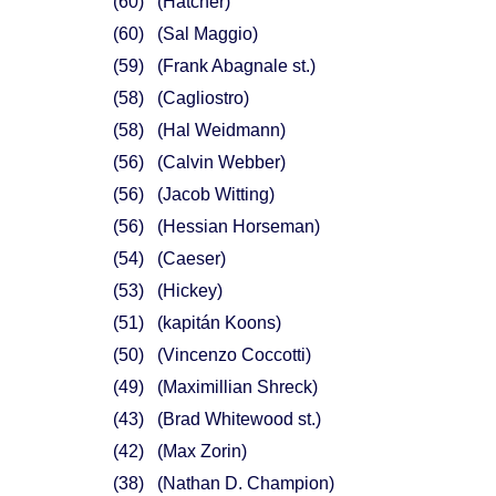
60
(Hatcher)
60
(Sal Maggio)
59
(Frank Abagnale st.)
58
(Cagliostro)
58
(Hal Weidmann)
56
(Calvin Webber)
56
(Jacob Witting)
56
(Hessian Horseman)
54
(Caeser)
53
(Hickey)
51
(kapitán Koons)
50
(Vincenzo Coccotti)
49
(Maximillian Shreck)
43
(Brad Whitewood st.)
42
(Max Zorin)
38
(Nathan D. Champion)