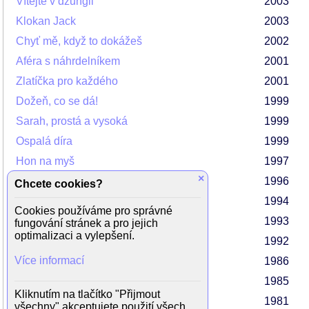
Vítejte v džungli
2003
Klokan Jack
2003
Chyť mě, když to dokážeš
2002
Aféra s náhrdelníkem
2001
Zlatíčka pro každého
2001
Dožeň, co se dá!
1999
Sarah, prostá a vysoká
1999
Ospalá díra
1999
Hon na myš
1997
×
Poslední zůstává
1996
Chcete cookies?
Pulp Fiction: Historky z podsvětí
1994
Cookies používáme pro správné
Pravdivá romance
1993
fungování stránek a pro jejich
optimalizaci a vylepšení.
Batman se vrací
1992
Více informací
Na dosah
1986
Vyhlídka na smrt
1985
Kliknutím na tlačítko "Přijmout
Nebeská brána
1981
všechny" akceptujete použití všech