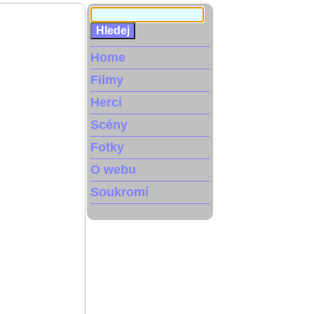
Home
Filmy
Herci
Scény
Fotky
O webu
Soukromí