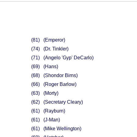
81
(Emperor)
74
(Dr. Tinkler)
71
(Angelo 'Gyp' DeCarlo)
69
(Hans)
68
(Shondor Birns)
66
(Roger Barlow)
63
(Morty)
62
(Secretary Cleary)
61
(Rayburn)
61
(J-Man)
61
(Mike Wellington)