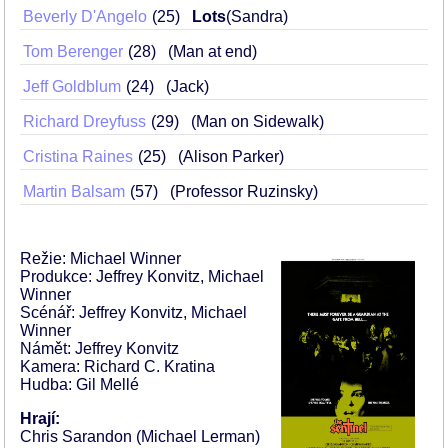
Beverly D'Angelo
25
Lots
(Sandra)
Tom Berenger
28
(Man at end)
Jeff Goldblum
24
(Jack)
Richard Dreyfuss
29
(Man on Sidewalk)
Cristina Raines
25
(Alison Parker)
Martin Balsam
57
(Professor Ruzinsky)
Režie: Michael Winner
Produkce: Jeffrey Konvitz, Michael
Winner
Scénář: Jeffrey Konvitz, Michael
Winner
Námět: Jeffrey Konvitz
Kamera: Richard C. Kratina
Hudba: Gil Mellé
Hrají:
Chris Sarandon (Michael Lerman)