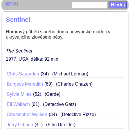
MENU
Sentinel
Hororový příběh starého domu newyorské modelky
ukrývajícího zlověstné běsy.
The Sentinel
1977
USA
délka: 92 min
Chris Sarandon
34
(Michael Lerman)
Burgess Meredith
69
(Charles Chazen)
Sylvia Miles
52
(Gerde)
Eli Wallach
61
(Detective Gatz)
Christopher Walken
34
(Detective Rizzo)
Jerry Orbach
41
(Film Director)