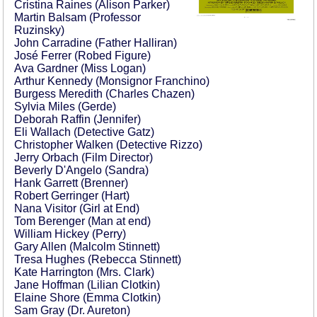
Cristina Raines (Alison Parker)
Martin Balsam (Professor
Ruzinsky)
John Carradine (Father Halliran)
José Ferrer (Robed Figure)
Ava Gardner (Miss Logan)
Arthur Kennedy (Monsignor Franchino)
Burgess Meredith (Charles Chazen)
Sylvia Miles (Gerde)
Deborah Raffin (Jennifer)
Eli Wallach (Detective Gatz)
Christopher Walken (Detective Rizzo)
Jerry Orbach (Film Director)
Beverly D'Angelo (Sandra)
Hank Garrett (Brenner)
Robert Gerringer (Hart)
Nana Visitor (Girl at End)
Tom Berenger (Man at end)
William Hickey (Perry)
Gary Allen (Malcolm Stinnett)
Tresa Hughes (Rebecca Stinnett)
Kate Harrington (Mrs. Clark)
Jane Hoffman (Lilian Clotkin)
Elaine Shore (Emma Clotkin)
Sam Gray (Dr. Aureton)