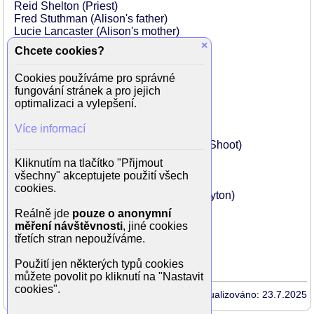
Reid Shelton (Priest)
Fred Stuthman (Alison's father)
Lucie Lancaster (Alison's mother)
Anthony Holland (Party host)
×
Chcete cookies?
Jeff Goldblum (Jack)
Zane Lasky (Raymond)
Cookies používáme pro správné
Mady Kaplan (Professor's student)
fungování stránek a pro jejich
Diane Stilwell (Brenner's secretary)
optimalizaci a vylepšení.
Ron McLarty (Real Estate Agent)
Louis B (Self)
Více informací
Esther Blackmon (Demon)
William Bogert (Man at Poolside Photo Shoot)
Richard Dreyfuss (Man on Sidewalk)
Kliknutím na tlačítko "Přijmout
John Getz (Film Crew)
všechny" akceptujete použití všech
Joe Hamer (Detective)
cookies.
Ronald Hunter (Assistant to Michael Dayton)
Charles Kimbrough (Hospital doctor)
Reálně jde
pouze o anonymní
Bob Melvin (Background scary person)
měření návštěvnosti
, jiné cookies
Vicki Michelle (Girl on TV)
třetích stran nepoužíváme.
Billie Perkins (Street girl)
Použití jen některých typů cookies
můžete povolit po kliknutí na "Nastavit
cookies".
Aktualizováno: 23.7.2025