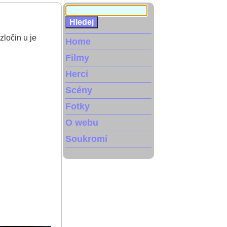
zločin u je
Home
Filmy
Herci
Scény
Fotky
O webu
Soukromí