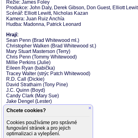
Režie: James Foley
Produkce: John Daly, Derek Gibson, Don Guest, Elliott Lewit
Scénář: Elliott Lewitt, Nicholas Kazan
Kamera: Juan Ruiz Anchía
Hudba: Madonna, Patrick Leonard
Hrají:
Sean Penn (Brad Whitewood ml.)
Christopher Walken (Brad Whitewood st.)
Mary Stuart Masterson (Terry)
Chris Penn (Tommy Whitewood)
Millie Perkins (Julie)
Eileen Ryan (babička)
Tracey Walter (strýc Patch Whitewood)
R.D. Call (Dickie)
David Strathairn (Tony Pine)
J.C. Quinn (Boyd)
Candy Clark (Mary Sue)
Jake Dengel (Lester)
Kiefer Sutherland (Tim)
×
Chcete cookies?
Stephen Geoffreys (Aggie)
Crispin Glover (Lucas)
Cookies používáme pro správné
Noelle Parker (Jill)
fungování stránek a pro jejich
Alan Autry (Ernie)
optimalizaci a vylepšení.
Paul Herman (prodavač)