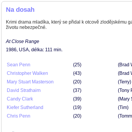
Na dosah
Krimi drama mladíka, který se přidal k otcově zlodějskému gan
životu nebezpečné.
At Close Range
1986
USA
délka: 111 min
Sean Penn
25
(Brad 
Christopher Walken
43
(Brad 
Mary Stuart Masterson
20
(Terry)
David Strathairn
37
(Tony 
Candy Clark
39
(Mary 
Kiefer Sutherland
19
(Tim)
Chris Penn
20
(Tomm