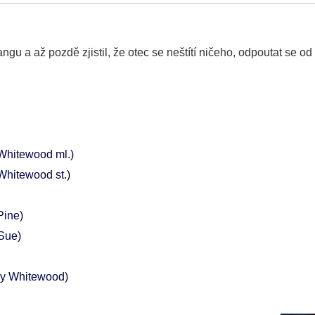
gu a až pozdě zjistil, že otec se neštítí ničeho, odpoutat se od 
Whitewood ml.)
Whitewood st.)
Pine)
Sue)
y Whitewood)