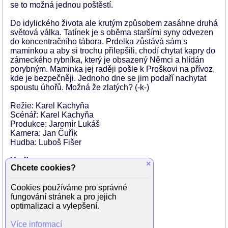
se to možná jednou poštěstí.
Do idylického života ale krutým způsobem zasáhne druhá
světová válka. Tatínek je s oběma staršími syny odvezen
do koncentračního tábora. Prdelka zůstává sám s
maminkou a aby si trochu přilepšili, chodí chytat kapry do
zámeckého rybníka, který je obsazený Němci a hlídán
porybným. Maminka jej raději pošle k Proškovi na přívoz,
kde je bezpečněji. Jednoho dne se jim podaří nachytat
spoustu úhořů. Možná že zlatých? (-k-)
Režie: Karel Kachyňa
Scénář: Karel Kachyňa
Produkce: Jaromír Lukáš
Kamera: Jan Čuřík
Hudba: Luboš Fišer
Hrají:
×
Chcete cookies?
Vladimír Menšík (tatínek)
Slávka Špánková - Hozová (maminka)
Cookies používáme pro správné
Rudolf Hrušínský (Prošek)
fungování stránek a pro jejich
Martin Lukáš (Prdelka)
optimalizaci a vylepšení.
Radoslav Brzobohatý (rozvědčík)
Eliška Balzerová (rozvědčíková)
Více informací
Tomáš Murdych (bráška)