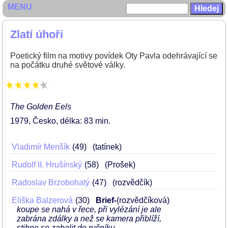
MENU
Zlatí úhoři
Poetický film na motivy povídek Oty Pavla odehrávající se
na počátku druhé světové války.
The Golden Eels
1979
Česko
délka: 83 min
Vladimír Menšík
49
(tatínek)
Rudolf II. Hrušínský
58
(Prošek)
Radoslav Brzobohatý
47
(rozvědčík)
Eliška Balzerová
30
Brief-
(rozvědčíková)
koupe se nahá v řece, při vylézání je ale
zabrána zdálky a než se kamera přiblíží,
stihne se zabalit do ručníku