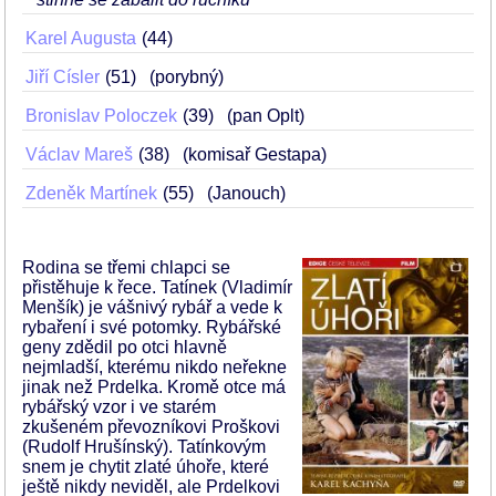
Karel Augusta
44
Jiří Císler
51
(porybný)
Bronislav Poloczek
39
(pan Oplt)
Václav Mareš
38
(komisař Gestapa)
Zdeněk Martínek
55
(Janouch)
Rodina se třemi chlapci se
přistěhuje k řece. Tatínek (Vladimír
Menšík) je vášnivý rybář a vede k
rybaření i své potomky. Rybářské
geny zdědil po otci hlavně
nejmladší, kterému nikdo neřekne
jinak než Prdelka. Kromě otce má
rybářský vzor i ve starém
zkušeném převozníkovi Proškovi
(Rudolf Hrušínský). Tatínkovým
snem je chytit zlaté úhoře, které
ještě nikdy neviděl, ale Prdelkovi