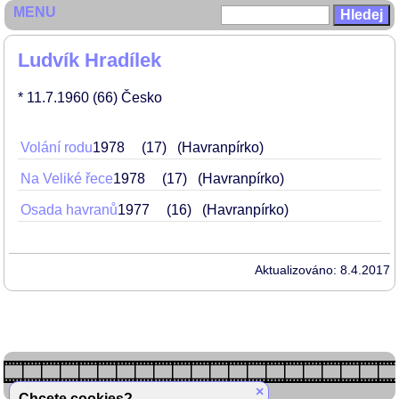
MENU
Ludvík Hradílek
* 11.7.1960
(66)
Česko
Volání rodu
1978
17
(Havranpírko)
Na Veliké řece
1978
17
(Havranpírko)
Osada havranů
1977
16
(Havranpírko)
Aktualizováno: 8.4.2017
×
Chcete cookies?