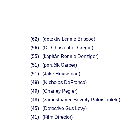
62
(detektiv Lennie Briscoe)
56
(Dr. Christopher Gregor)
55
(kapitán Ronnie Donziger)
51
(poručík Garber)
51
(Jake Houseman)
49
(Nicholas DeFranco)
49
(Charley Pegler)
48
(zaměstnanec Beverly Palms hotelu)
45
(Detective Gus Levy)
41
(Film Director)