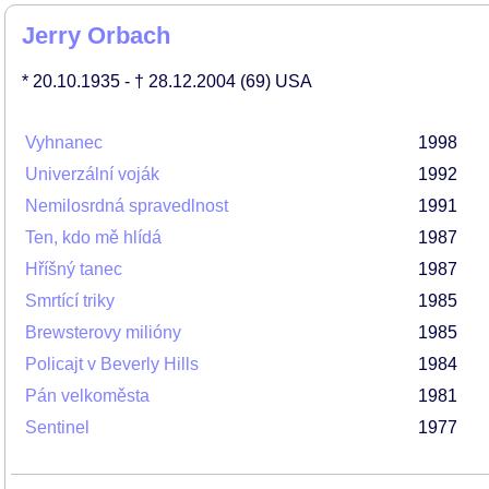
Jerry Orbach
* 20.10.1935
- † 28.12.2004
(69)
USA
Vyhnanec
1998
Univerzální voják
1992
Nemilosrdná spravedlnost
1991
Ten, kdo mě hlídá
1987
Hříšný tanec
1987
Smrtící triky
1985
Brewsterovy milióny
1985
Policajt v Beverly Hills
1984
Pán velkoměsta
1981
Sentinel
1977