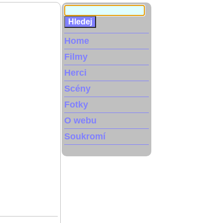
Home
Filmy
Herci
Scény
Fotky
O webu
Soukromí