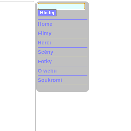
Home
Filmy
Herci
Scény
Fotky
O webu
Soukromí