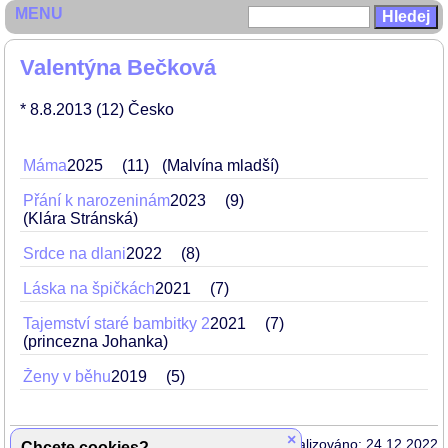
MENU
Valentýna Bečková
* 8.8.2013
(12)
Česko
Máma
2025
11
(Malvína mladší)
Přání k narozeninám
2023
9
(Klára Stránská)
Srdce na dlani
2022
8
Láska na špičkách
2021
7
Tajemství staré bambitky 2
2021
7
(princezna Johanka)
Ženy v běhu
2019
5
×
Aktualizováno: 24.12.2022
Chcete cookies?