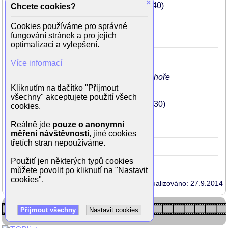
×
Gump - pes, který naučil lidi žít
2021
40
Chcete cookies?
Pravý rytíř
2016
35
Cookies používáme pro správné
fungování stránek a pro jejich
Labyrint (seriál)
2015
34
(lékařka)
optimalizaci a vylepšení.
Okno do hřbitova
2011
Brief+
30
Více informací
(Leona Ronská)
ve 3. díle v milostné scéně je kráce nahoře
bez, navíc v šeru
Kliknutím na tlačítko "Přijmout
všechny" akceptujete použití všech
Vetřelci a lovci: Užij si se psem
2011
30
cookies.
(Klára Eliášová)
Reálně jde
pouze o anonymní
Anglické jahody
2008
27
(Marjána)
měření návštěvnosti
, jiné cookies
třetích stran nepoužíváme.
Brak
2002
21
(Adéla)
Použití jen některých typů cookies
můžete povolit po kliknutí na "Nastavit
cookies".
Aktualizováno: 27.9.2014
Přijmout všechny
Nastavit cookies