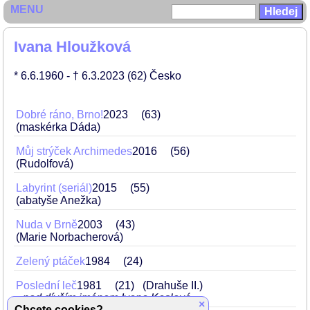
MENU
Ivana Hloužková
* 6.6.1960
- † 6.3.2023
(62)
Česko
Dobré ráno, Brno!
2023
63
(maskérka Dáda)
Můj strýček Archimedes
2016
56
(Rudolfová)
Labyrint (seriál)
2015
55
(abatyše Anežka)
Nuda v Brně
2003
43
(Marie Norbacherová)
Zelený ptáček
1984
24
Poslední leč
1981
21
(Drahuše II.)
pod dívčím jménem Ivana Kaslová
×
Chcete cookies?