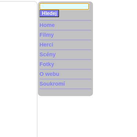
Home
Filmy
Herci
Scény
Fotky
O webu
Soukromí