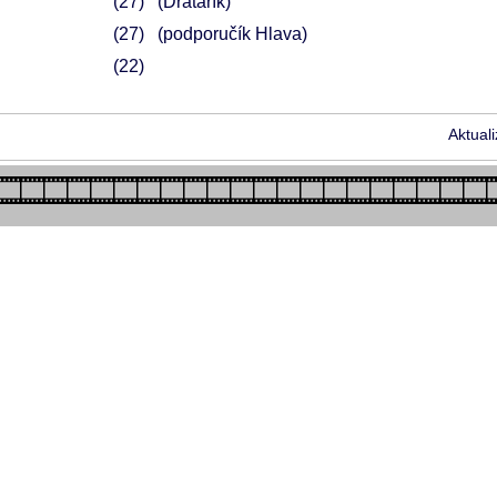
27
(Drátařík)
27
(podporučík Hlava)
22
Aktual