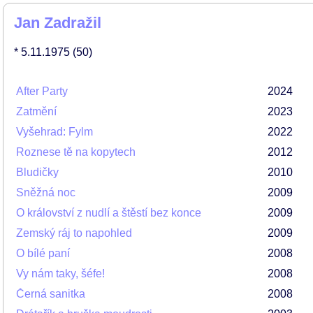
Jan Zadražil
* 5.11.1975
(50)
After Party
2024
Zatmění
2023
Vyšehrad: Fylm
2022
Roznese tě na kopytech
2012
Bludičky
2010
Sněžná noc
2009
O království z nudlí a štěstí bez konce
2009
Zemský ráj to napohled
2009
O bílé paní
2008
Vy nám taky, šéfe!
2008
Černá sanitka
2008