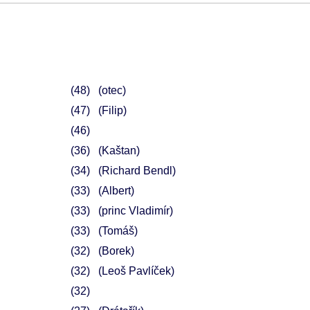
48
(otec)
47
(Filip)
46
36
(Kaštan)
34
(Richard Bendl)
33
(Albert)
33
(princ Vladimír)
33
(Tomáš)
32
(Borek)
32
(Leoš Pavlíček)
32