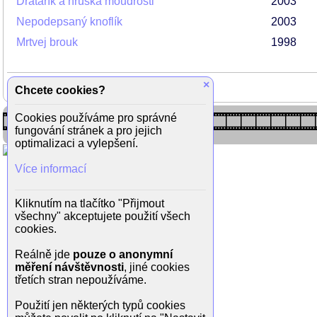
Drátařík a hruška moudrosti
2003
Nepodepsaný knoflík
2003
Mrtvej brouk
1998
×
Chcete cookies?
Cookies používáme pro správné
fungování stránek a pro jejich
optimalizaci a vylepšení.
Více informací
Kliknutím na tlačítko "Přijmout
všechny" akceptujete použití všech
cookies.
Reálně jde
pouze o anonymní
měření návštěvnosti
, jiné cookies
třetích stran nepoužíváme.
Použití jen některých typů cookies