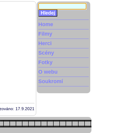
Home
Filmy
Herci
Scény
Fotky
O webu
Soukromí
izováno: 17.9.2021