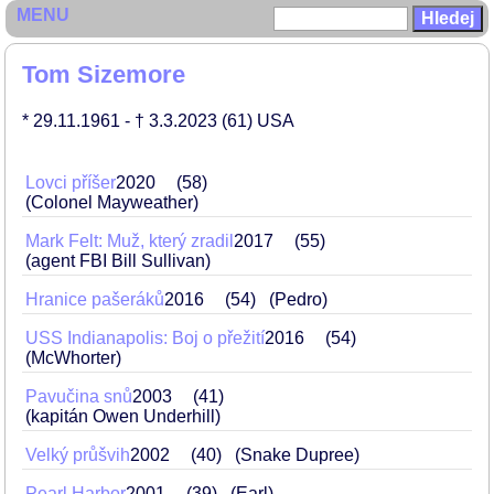
MENU
Tom Sizemore
* 29.11.1961
- † 3.3.2023
(61)
USA
Lovci příšer
2020
58
(Colonel Mayweather)
Mark Felt: Muž, který zradil
2017
55
(agent FBI Bill Sullivan)
Hranice pašeráků
2016
54
(Pedro)
USS Indianapolis: Boj o přežití
2016
54
(McWhorter)
Pavučina snů
2003
41
(kapitán Owen Underhill)
Velký průšvih
2002
40
(Snake Dupree)
Pearl Harbor
2001
39
(Earl)