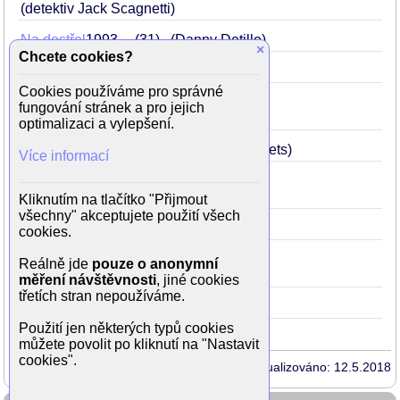
(detektiv Jack Scagnetti)
Na dostřel
1993
31
(Danny Detillo)
×
Chcete cookies?
Srdce a duše
1993
31
(Milo Peck)
Cookies používáme pro správné
Přepadení ve vzduchu
1992
30
fungování stránek a pro jejich
(Sly Delvecchio)
optimalizaci a vylepšení.
Bod zlomu
1991
29
(DEA agent Deets)
Více informací
Harley Davidson a Marlboro Man
1991
29
(Chance Wilder)
Kliknutím na tlačítko "Přijmout
všechny" akceptujete použití všech
Modrá ocel
1990
28
cookies.
Narozen 4. července
1989
27
Reálně jde
pouze o anonymní
(veterinář - Villa Dulce)
měření návštěvnosti
, jiné cookies
třetích stran nepoužíváme.
Kriminál
1989
27
(Dallas)
Použití jen některých typů cookies
můžete povolit po kliknutí na "Nastavit
cookies".
Aktualizováno: 12.5.2018