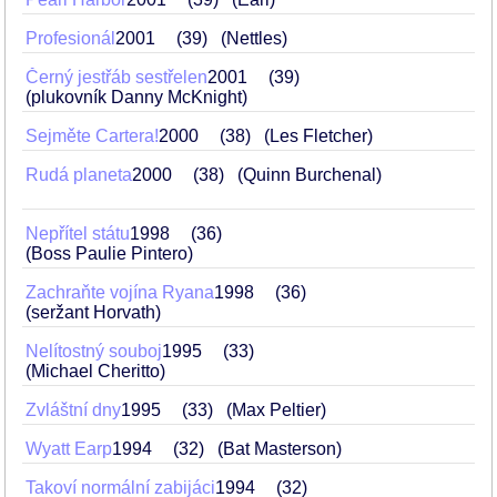
Profesionál
2001
39
(Nettles)
Černý jestřáb sestřelen
2001
39
(plukovník Danny McKnight)
Sejměte Cartera!
2000
38
(Les Fletcher)
Rudá planeta
2000
38
(Quinn Burchenal)
Nepřítel státu
1998
36
(Boss Paulie Pintero)
Zachraňte vojína Ryana
1998
36
(seržant Horvath)
Nelítostný souboj
1995
33
(Michael Cheritto)
Zvláštní dny
1995
33
(Max Peltier)
Wyatt Earp
1994
32
(Bat Masterson)
Takoví normální zabijáci
1994
32