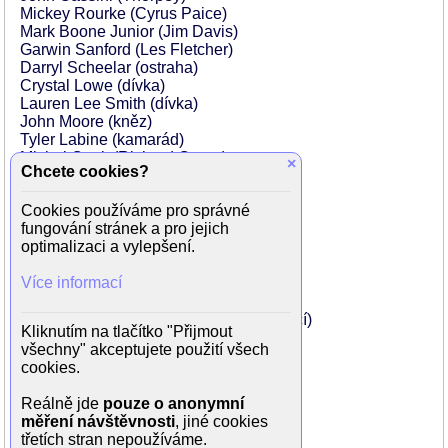
Mickey Rourke (Cyrus Paice)
Mark Boone Junior (Jim Davis)
Garwin Sanford (Les Fletcher)
Darryl Scheelar (ostraha)
Crystal Lowe (dívka)
Lauren Lee Smith (dívka)
John Moore (kněz)
Tyler Labine (kamarád)
Michel Cook (Richard Carter)
×
Chcete cookies?
Morgan Brayton (servírka)
Yves Cameron (Peter)
Cookies používáme pro správné
Alexander Pervakov (Jimmy)
fungování stránek a pro jejich
Chris Duggan (chlubil)
optimalizaci a vylepšení.
Michael Rumain (velký Mike)
Rob Lee (Simkins)
Více informací
Nathaniel DeVeaux (Vorhees)
Riley Cantner (Ball Boy)
Carrie Fleming (Geraldinina spolubydlící)
Kliknutím na tlačítko "Přijmout
Saskia Gould (přítelkyně)
všechny" akceptujete použití všech
Stephen T. Kay (muž na party)
cookies.
David Lea (Villian)
Gretchen Mol (Audrey)
Reálně jde
pouze o anonymní
Tom Sizemore (Les Fletcher)
měření návštěvnosti
, jiné cookies
Frank Stallone (muž na pohřbu)
třetích stran nepoužíváme.