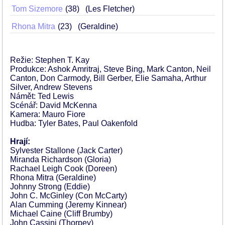
Tom Sizemore
38
(Les Fletcher)
Rhona Mitra
23
(Geraldine)
Režie: Stephen T. Kay
Produkce: Ashok Amritraj, Steve Bing, Mark Canton, Neil
Canton, Don Carmody, Bill Gerber, Elie Samaha, Arthur
Silver, Andrew Stevens
Námět: Ted Lewis
Scénář: David McKenna
Kamera: Mauro Fiore
Hudba: Tyler Bates, Paul Oakenfold
Hrají:
Sylvester Stallone (Jack Carter)
Miranda Richardson (Gloria)
Rachael Leigh Cook (Doreen)
Rhona Mitra (Geraldine)
Johnny Strong (Eddie)
John C. McGinley (Con McCarty)
Alan Cumming (Jeremy Kinnear)
Michael Caine (Cliff Brumby)
John Cassini (Thorpey)