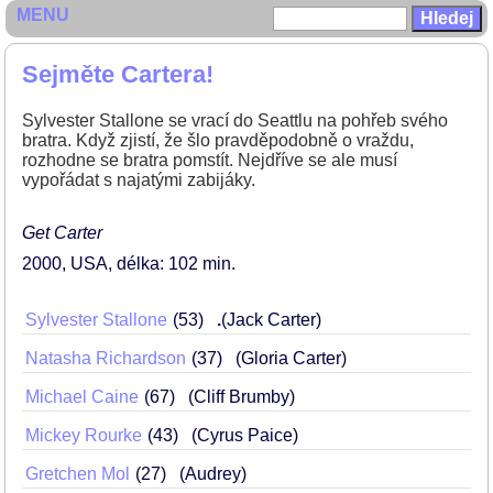
MENU
Sejměte Cartera!
Sylvester Stallone se vrací do Seattlu na pohřeb svého
bratra. Když zjistí, že šlo pravděpodobně o vraždu,
rozhodne se bratra pomstít. Nejdříve se ale musí
vypořádat s najatými zabijáky.
Get Carter
2000
USA
délka: 102 min
Sylvester Stallone
53
.
(Jack Carter)
Natasha Richardson
37
(Gloria Carter)
Michael Caine
67
(Cliff Brumby)
Mickey Rourke
43
(Cyrus Paice)
Gretchen Mol
27
(Audrey)