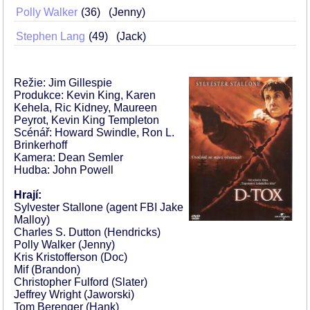
Polly Walker
36
(Jenny)
Stephen Lang
49
(Jack)
Režie: Jim Gillespie
Produkce: Kevin King, Karen
Kehela, Ric Kidney, Maureen
Peyrot, Kevin King Templeton
Scénář: Howard Swindle, Ron L.
Brinkerhoff
Kamera: Dean Semler
Hudba: John Powell
Hrají:
Sylvester Stallone (agent FBI Jake
Malloy)
Charles S. Dutton (Hendricks)
Polly Walker (Jenny)
Kris Kristofferson (Doc)
Mif (Brandon)
Christopher Fulford (Slater)
Jeffrey Wright (Jaworski)
Tom Berenger (Hank)