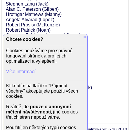
Stephen Lang (Jack)
Alan C. Peterson (Gilbert)
Hrothgar Mathews (Manny)
Angela Alvarad (Lopez)
Robert Prosky (McKenzie)
Robert Patrick (Noah)
Courtney B. Vance (reverend Jones)
×
Chcete cookies?
Sean Patrick Flanery (Conner)
Tim Henry (Weeks)
Cookies používáme pro správné
Dina Meyer (Mary)
fungování stránek a pro jejich
Rance Howard (Geezer)
optimalizaci a vylepšení.
Frank Pellegrino (Jimmy)
James Kidnie (Red)
Více informací
Yves Cameron (zabiják)
Harrison Coe (lékař)
Peter Fleming (úředník)
Kliknutím na tlačítko "Přijmout
Chris Nelson Norris (policejní nadporučík)
všechny" akceptujete použití všech
Bill Mackenzie (barman)
cookies.
David Lewis (klenotník)
John Timothy Botka (policejní úředník)
Reálně jde
pouze o anonymní
James Ralph (důstojník v baru)
měření návštěvnosti
, jiné cookies
Ruth Zalduondo (další hlasy)
třetích stran nepoužíváme.
Použití jen některých typů cookies
Aktualizováno: 6.10.2018