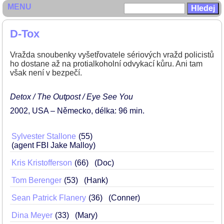
MENU
D-Tox
Vražda snoubenky vyšetřovatele sériových vražd policistů
ho dostane až na protialkoholní odvykací kůru. Ani tam
však není v bezpečí.
Detox / The Outpost / Eye See You
2002
USA – Německo
délka: 96 min
Sylvester Stallone
55
(agent FBI Jake Malloy)
Kris Kristofferson
66
(Doc)
Tom Berenger
53
(Hank)
Sean Patrick Flanery
36
(Conner)
Dina Meyer
33
(Mary)