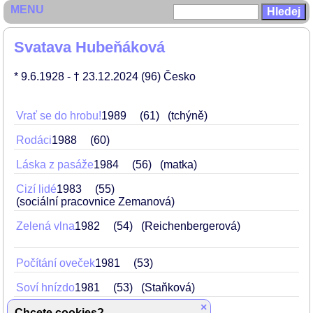
MENU
Svatava Hubeňáková
* 9.6.1928
- † 23.12.2024
(96)
Česko
Vrať se do hrobu!
1989
61
(tchýně)
Rodáci
1988
60
Láska z pasáže
1984
56
(matka)
Cizí lidé
1983
55
(sociální pracovnice Zemanová)
Zelená vlna
1982
54
(Reichenbergerová)
Počítání oveček
1981
53
Soví hnízdo
1981
53
(Staňková)
×
Poklad byzantského kupce
1966
38
Chcete cookies?