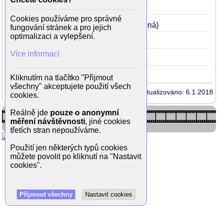
(Hudcova žena)
Cookies používáme pro správné
Deváté jméno
1963
35
(Irena Koláčná)
fungování stránek a pro jejich
optimalizaci a vylepšení.
Ikarie XB 1
1963
35
(Rena)
Více informací
Synové hor
1956
28
Kliknutím na tlačítko "Přijmout
všechny" akceptujete použití všech
Aktualizováno: 6.1.2018
cookies.
Reálně jde
pouze o anonymní
měření návštěvnosti
, jiné cookies
třetích stran nepoužíváme.
Použití jen některých typů cookies
můžete povolit po kliknutí na "Nastavit
cookies".
Přijmout všechny
Nastavit cookies