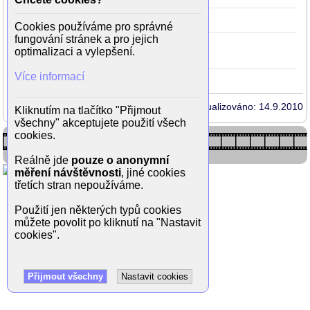
Piko
2010
25
(Dan)
Cookies používáme pro správné
fungování stránek a pro jejich
Ulice (seriál)
2005-
20
(Štěpán)
optimalizaci a vylepšení.
2023
Více informací
Aktualizováno: 14.9.2010
Kliknutím na tlačítko "Přijmout
všechny" akceptujete použití všech
cookies.
Reálně jde
pouze o anonymní
měření návštěvnosti
, jiné cookies
třetích stran nepoužíváme.
Použití jen některých typů cookies
můžete povolit po kliknutí na "Nastavit
cookies".
Přijmout všechny
Nastavit cookies