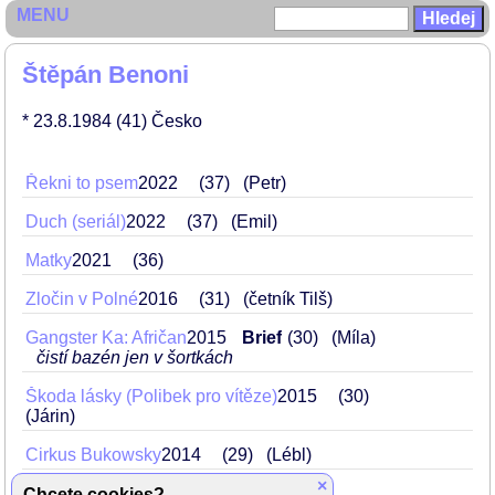
MENU
Štěpán Benoni
* 23.8.1984
(41)
Česko
Řekni to psem
2022
37
(Petr)
Duch (seriál)
2022
37
(Emil)
Matky
2021
36
Zločin v Polné
2016
31
(četník Tilš)
Gangster Ka: Afričan
2015
Brief
30
(Míla)
čistí bazén jen v šortkách
Škoda lásky (Polibek pro vítěze)
2015
30
(Járin)
Cirkus Bukowsky
2014
29
(Lébl)
×
Princezna a písař
2014
29
(Šimon)
Chcete cookies?