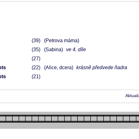
39
(Petrova máma)
35
(Sabina)
ve 4. díle
27
ots
22
(Alice, dcera)
krásně předvede ňadra
ots
21
Aktual