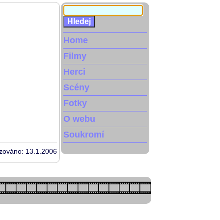
Home
Filmy
Herci
Scény
Fotky
O webu
Soukromí
izováno: 13.1.2006