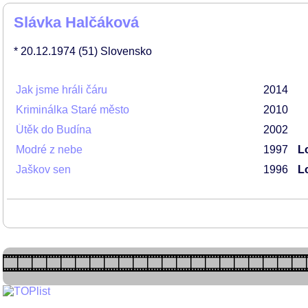
Slávka Halčáková
* 20.12.1974
(51)
Slovensko
Jak jsme hráli čáru
2014
Kriminálka Staré město
2010
Útěk do Budína
2002
Modré z nebe
1997
L
Jaškov sen
1996
L