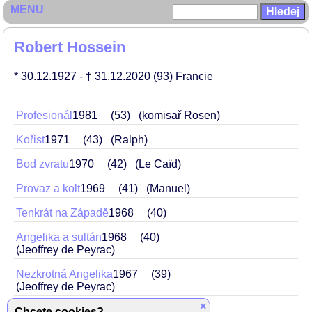
MENU
Robert Hossein
* 30.12.1927
- † 31.12.2020
(93)
Francie
Profesionál
1981
53
(komisař Rosen)
Kořist
1971
43
(Ralph)
Bod zvratu
1970
42
(Le Caïd)
Provaz a kolt
1969
41
(Manuel)
Tenkrát na Západě
1968
40
Angelika a sultán
1968
40
(Jeoffrey de Peyrac)
Nezkrotná Angelika
1967
39
(Jeoffrey de Peyrac)
×
Hrom do toho!
1965
37
(Marcel)
Chcete cookies?