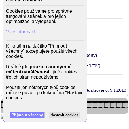
Angelika a král
1965
37
Cookies používáme pro správné
(Jeoffrey de Peyrac)
fungování stránek a pro jejich
optimalizaci a vylepšení.
Angelika, markýza andělů
1964
36
(Jeoffrey de Peyrac)
Více informací
Madame Sans-Gene
1961
33
(Le sergent François-Joseph Lefebvre)
Kliknutím na tlačítko "Přijmout
všechny" akceptujete použití všech
V proudech
1958
29
(Jean-Paul Viberty)
cookies.
Rvačka mezi muži
1955
27
(Remi Grutter)
Reálně jde
pouze o anonymní
měření návštěvnosti
, jiné cookies
třetích stran nepoužíváme.
Použití jen některých typů cookies
Aktualizováno: 5.1.2018
můžete povolit po kliknutí na "Nastavit
cookies".
Přijmout všechny
Nastavit cookies