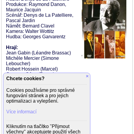
Produkce: Raymond Danon,
Maurice Jacquin
Scénář: Denys de La Patelliere,
Pascal Jardin
Námět: Bernard Clavel
Kamera: Walter Wottitz
Hudba: Georges Garvarentz
Hrají:
Jean Gabin (Léandre Brassac)
Michèle Mercier (Simone
Leboucher)
Robert Hossein (Marcel)
Georges Géret (Roger)
×
Chcete cookies?
Emma Daniel (dáma s jezevčíkem)
Ellen Schwiers (Francoise)
Cookies používáme pro správné
Nino Vingelli (majitel kavárny)
fungování stránek a pro jejich
Daniel Ceccaldi (kněz)
optimalizaci a vylepšení.
Louis Arbessier (ministr Bricard)
Léa Gray (La tauliere)
Více informací
Danielle Durou (dívka)
Lydie Balmer (dívka)
Paul Pavel (Marcelův přítel)
Kliknutím na tlačítko "Přijmout
Hélene Tossy (host v bistru)
všechny" akceptujete použití všech
Lilli Palmer (Marie Brassac)