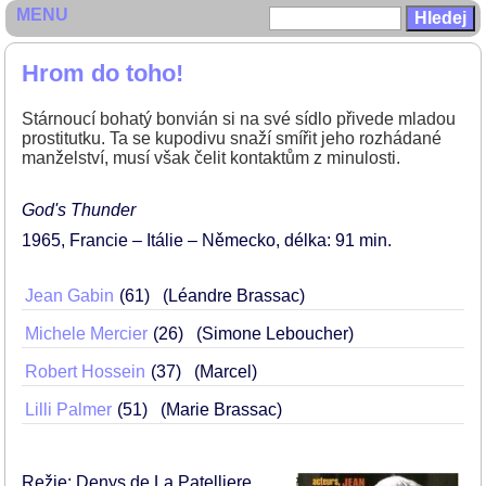
MENU
Hrom do toho!
Stárnoucí bohatý bonvián si na své sídlo přivede mladou
prostitutku. Ta se kupodivu snaží smířit jeho rozhádané
manželství, musí však čelit kontaktům z minulosti.
God's Thunder
1965
Francie – Itálie – Německo
délka: 91 min
Jean Gabin
61
(Léandre Brassac)
Michele Mercier
26
(Simone Leboucher)
Robert Hossein
37
(Marcel)
Lilli Palmer
51
(Marie Brassac)
Režie: Denys de La Patelliere