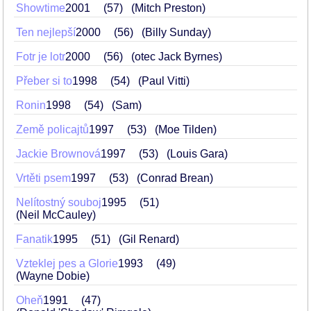
Showtime
2001
57
(Mitch Preston)
Ten nejlepší
2000
56
(Billy Sunday)
Fotr je lotr
2000
56
(otec Jack Byrnes)
Přeber si to
1998
54
(Paul Vitti)
Ronin
1998
54
(Sam)
Země policajtů
1997
53
(Moe Tilden)
Jackie Brownová
1997
53
(Louis Gara)
Vrtěti psem
1997
53
(Conrad Brean)
Nelítostný souboj
1995
51
(Neil McCauley)
Fanatik
1995
51
(Gil Renard)
Vzteklej pes a Glorie
1993
49
(Wayne Dobie)
Oheň
1991
47