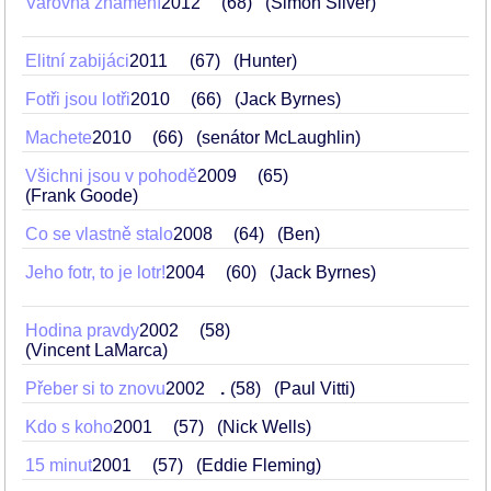
Varovná znamení
2012
68
(Simon Silver)
Elitní zabijáci
2011
67
(Hunter)
Fotři jsou lotři
2010
66
(Jack Byrnes)
Machete
2010
66
(senátor McLaughlin)
Všichni jsou v pohodě
2009
65
(Frank Goode)
Co se vlastně stalo
2008
64
(Ben)
Jeho fotr, to je lotr!
2004
60
(Jack Byrnes)
Hodina pravdy
2002
58
(Vincent LaMarca)
Přeber si to znovu
2002
.
58
(Paul Vitti)
Kdo s koho
2001
57
(Nick Wells)
15 minut
2001
57
(Eddie Fleming)