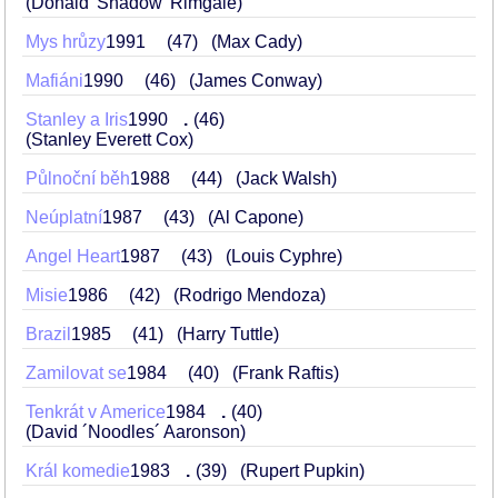
(Donald 'Shadow' Rimgale)
Mys hrůzy
1991
47
(Max Cady)
Mafiáni
1990
46
(James Conway)
Stanley a Iris
1990
.
46
(Stanley Everett Cox)
Půlnoční běh
1988
44
(Jack Walsh)
Neúplatní
1987
43
(Al Capone)
Angel Heart
1987
43
(Louis Cyphre)
Misie
1986
42
(Rodrigo Mendoza)
Brazil
1985
41
(Harry Tuttle)
Zamilovat se
1984
40
(Frank Raftis)
Tenkrát v Americe
1984
.
40
(David ´Noodles´ Aaronson)
Král komedie
1983
.
39
(Rupert Pupkin)