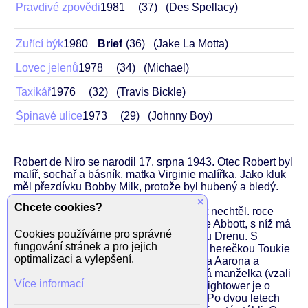
Pravdivé zpovědi
1981
37
(Des Spellacy)
Zuřící býk
1980
Brief
36
(Jake La Motta)
Lovec jelenů
1978
34
(Michael)
Taxikář
1976
32
(Travis Bickle)
Špinavé ulice
1973
29
(Johnny Boy)
Robert de Niro se narodil 17. srpna 1943. Otec Robert byl
malíř, sochař a básník, matka Virginie malířka. Jako kluk
měl přezdívku Bobby Milk, protože byl hubený a bledý.
×
Chcete cookies?
Žije v New Yorku a nikde jinde by ani žít nechtěl. roce
1976 si vzal herečku a zpěvačku Diahne Abbott, s níž má
Cookies používáme pro správné
syna Raphaela a přijal za svou její dceru Drenu. S
fungování stránek a pro jejich
Diahne se po dvanácti letech rozvedl. S herečkou Toukie
optimalizaci a vylepšení.
Smith má po umělém oplodnění dvojčata Aarona a
Juliana, nikdy se ale nevzali. Jeho druhá manželka (vzali
Více informací
se v roce 1997), bývala letuška Grace Hightower je o
dvanáct let mladší. S ní má syna Eliota. Po dvou letech