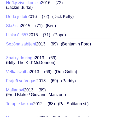
Hořký život komika
2016
72
(Jackie Burke)
Děda je lotr
2016
72
(Dick Kelly)
Stážista
2015
71
(Ben)
Linka č. 657
2015
71
(Pope)
Sezóna zabíjení
2013
69
(Benjamin Ford)
Zpátky do ringu
2013
69
(Billy 'The Kid' McDonnen)
Velká svatba
2013
69
(Don Griffin)
Frajeři ve Vegas
2013
69
(Paddy)
Mafiánovi
2013
69
(Fred Blake / Giovanni Manzoni)
Terapie láskou
2012
68
(Pat Solitano st.)