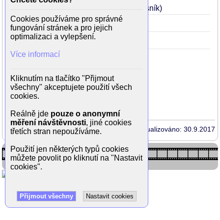
Čertouská poudačka
1966
32
(chasník)
Cookies používáme pro správné
Český koncert
1960
26
fungování stránek a pro jejich
optimalizaci a vylepšení.
Váhavý střelec
1956
22
(Pajer)
Více informací
Kliknutím na tlačítko "Přijmout
Rodinné vztahy
všechny" akceptujete použití všech
cookies.
bývalá manželka
Ivanka Devátá
Reálně jde
pouze o anonymní
měření návštěvnosti
, jiné cookies
Aktualizováno: 30.9.2017
třetích stran nepoužíváme.
Použití jen některých typů cookies
můžete povolit po kliknutí na "Nastavit
cookies".
Přijmout všechny
Nastavit cookies