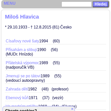
MENU
Miloš Hlavica
* 29.10.1933
- † 12.8.2015
(81)
Česko
Císařovy nové šaty
1994
60
Přísahám a slibuji
1990
56
(MUDr. Hnízdo)
Přátelská výpomoc
1989
55
(nadporučík VB)
Jmenuji se po tátovi
1989
55
(vedoucí autoopravny)
Zahrada dětí
1982
48
(profesor)
Ebenový kůň
1971
37
(vezír)
Vo modrým ptáčku
1968
34
(Slunce)
×
Chcete cookies?