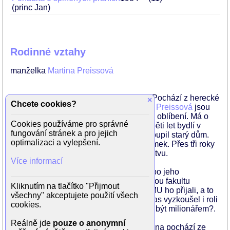
(princ Jan)
Rodinné vztahy
manželka
Martina Preissová
Martin Preiss se narodil 1. ledna 1973. Pochází z herecké
×
Chcete cookies?
rodiny, jeho rodiče,
Viktor Preiss
a
Jana Preissová
jsou
oba herci, ba co víc, herci velmi známí a oblíbení. Má o
Cookies používáme pro správné
pět let mladšího bratra Jana. Od svých pěti let bydlí v
fungování stránek a pro jejich
Praze Kunraticích, ke tehdy jeho otec koupil starý dům.
optimalizaci a vylepšení.
Dnes má Martin v sousedství vlastní domek. Přes tři roky
tam také pracoval v obecním zastupitelstvu.
Více informací
Martin Preiss vystudoval gymnázium a po jeho
absolvování si podal přihlášku filozofickou fakultu
Kliknutím na tlačítko "Přijmout
Univerzity Karlovy a na DAMU. Na DAMU ho přijali, a to
všechny" akceptujete použití všech
rozhodlo. Kromě herectví si na nějaký čas vyzkoušel i roli
cookies.
moderátora v soutěžním pořadu Chcete být milionářem?.
Reálně jde
pouze o anonymní
Je podruhé ženatý, jeho manželka Martina pochází ze