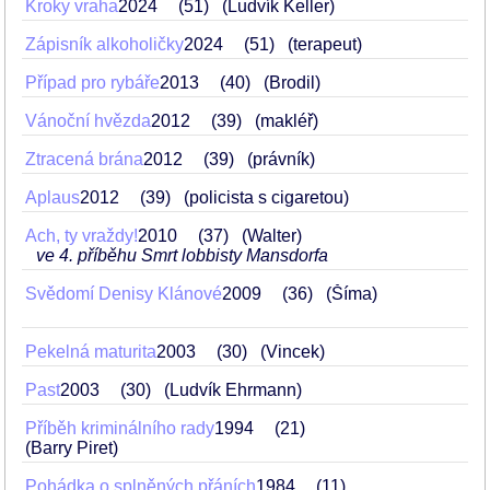
Kroky vraha
2024
51
(Ludvík Keller)
Zápisník alkoholičky
2024
51
(terapeut)
Případ pro rybáře
2013
40
(Brodil)
Vánoční hvězda
2012
39
(makléř)
Ztracená brána
2012
39
(právník)
Aplaus
2012
39
(policista s cigaretou)
Ach, ty vraždy!
2010
37
(Walter)
ve 4. příběhu Smrt lobbisty Mansdorfa
Svědomí Denisy Klánové
2009
36
(Šíma)
Pekelná maturita
2003
30
(Vincek)
Past
2003
30
(Ludvík Ehrmann)
Příběh kriminálního rady
1994
21
(Barry Piret)
Pohádka o splněných přáních
1984
11