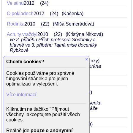
Ve stínu
2012
24
O pokladech
2012
24
(Kačenka)
Rodinka
2010
22
(Míša Semerádová)
Ach, ty vraždy!
2010
22
(Kristýna NItková)
ve 2. příběhu Hřích profesora Sodomky a
hlavně ve 3. příběhu Tajná mise docentky
Rybkové
×
Bez tváře
2009
Lots-
21
(dívka z menzy)
Chcete cookies?
má hezkou milostnou scénu, ale je zabrána
z boku a v šeru
Cookies používáme pro správné
fungování stránek a pro jejich
Hrobník
2009
21
(Dita)
optimalizaci a vylepšení.
Proč bychom se netopili
2007
Lots
19
Více informací
(Dana)
v 6. díle se jí v peřejích rozváže podprsenka
bikin, takže při jejich sjíždění hezky ukáže
Kliknutím na tlačítko "Přijmout
ňadra
všechny" akceptujete použití všech
cookies.
Účastníci zájezdu
2006
18
(Kristýna)
Reálně jde
pouze o anonymní