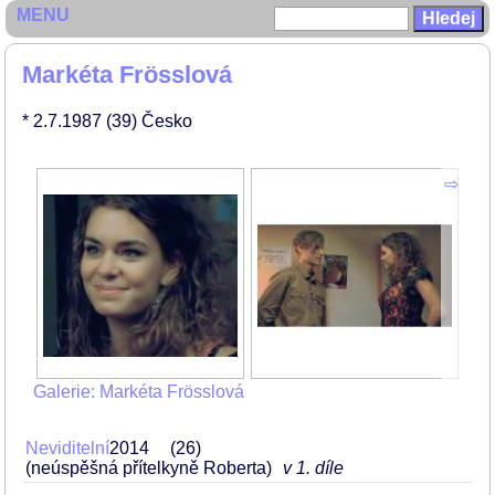
MENU
Markéta Frösslová
* 2.7.1987
(39)
Česko
Galerie: Markéta Frösslová
Neviditelní
2014
26
(neúspěšná přítelkyně Roberta)
v 1. díle