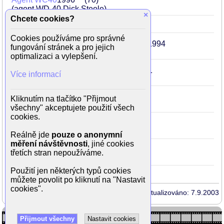
(agent WD-40 Dick Steele)
×
Chcete cookies?
Drákuloviny
1995
69
(Drákula)
Cookies používáme pro správné
Bláznivá střela 33 1/3: Poslední trapas
1994
fungování stránek a pro jejich
68
(Frank Drebin)
optimalizaci a vylepšení.
Bláznivá střela 2 1/2: Vůně strachu
1991
Více informací
65
(Frank Drebin)
Bláznivá střela
1988
62
Kliknutím na tlačítko "Přijmout
(poručík Frank Drebin)
všechny" akceptujete použití všech
cookies.
Připoutejte se, prosím!
1980
54
(Dr. Rumack)
Reálně jde
pouze o anonymní
měření návštěvnosti
, jiné cookies
Dobrodružství Poseidonu
1972
46
třetích stran nepoužíváme.
(kapitán Harrison)
Použití jen některých typů cookies
můžete povolit po kliknutí na "Nastavit
cookies".
Aktualizováno: 7.9.2003
Přijmout všechny
Nastavit cookies