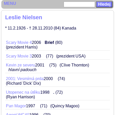
MENU
Leslie Nielsen
* 11.2.1926
- † 28.11.2010
(84)
Kanada
Scary Movie 4
2006
Brief
80
(prezident Harris)
Scary Movie 3
2003
77
(prezident USA)
Kevin ze severu
2001
75
(Clive Thornton)
hlavní padouch
2001: Vesmírná prda
2000
74
(Richard 'Dick' Dix)
Utopenec na útěku
1998
.
72
(Ryan Harrison)
Pan Magor
1997
71
(Quincy Magoo)
Agent WC40
1996
70