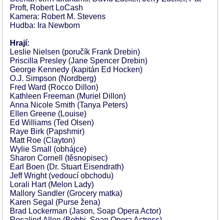
Proft, Robert LoCash
Kamera: Robert M. Stevens
Hudba: Ira Newborn
Hrají:
Leslie Nielsen (poručík Frank Drebin)
Priscilla Presley (Jane Spencer Drebin)
George Kennedy (kapitán Ed Hocken)
O.J. Simpson (Nordberg)
Fred Ward (Rocco Dillon)
Kathleen Freeman (Muriel Dillon)
Anna Nicole Smith (Tanya Peters)
Ellen Greene (Louise)
Ed Williams (Ted Olsen)
Raye Birk (Papshmir)
Matt Roe (Clayton)
Wylie Small (obhájce)
Sharon Cornell (těsnopisec)
Earl Boen (Dr. Stuart Eisendrath)
Jeff Wright (vedoucí obchodu)
Lorali Hart (Melon Lady)
Mallory Sandler (Grocery matka)
Karen Segal (Purse žena)
Brad Lockerman (Jason, Soap Opera Actor)
Rosalind Allen (Bobbi, Soap Opera Actress)