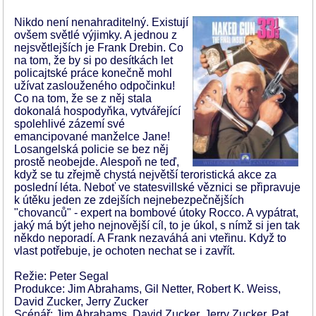
Nikdo není nenahraditelný. Existují
ovšem světlé výjimky. A jednou z
nejsvětlejších je Frank Drebin. Co
na tom, že by si po desítkách let
policajtské práce konečně mohl
užívat zaslouženého odpočinku!
Co na tom, že se z něj stala
dokonalá hospodyňka, vytvářející
spolehlivé zázemí své
emancipované manželce Jane!
Losangelská policie se bez něj
prostě neobejde. Alespoň ne teď,
když se tu zřejmě chystá největší teroristická akce za
poslední léta. Neboť ve statesvillské věznici se připravuje
k útěku jeden ze zdejších nejnebezpečnějších
"chovanců" - expert na bombové útoky Rocco. A vypátrat,
jaký má být jeho nejnovější cíl, to je úkol, s nímž si jen tak
někdo neporadí. A Frank nezaváhá ani vteřinu. Když to
vlast potřebuje, je ochoten nechat se i zavřít.
Režie: Peter Segal
Produkce: Jim Abrahams, Gil Netter, Robert K. Weiss,
David Zucker, Jerry Zucker
Scénář: Jim Abrahams, David Zucker, Jerry Zucker, Pat