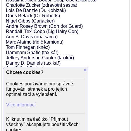
Charlotte Zucker (zdravotní sestra)
Lois De Banzie (Dr. Kohlzak)
Doris Belack (Dr. Roberts)
Nigel Gibbs (Carjacker)
Andre Rosey Brown (Corridor Guard)
Randall 'Tex' Cobb (Big Hairy Con)
Ann B. Davis (ona sama)
Marc Alaimo (řidič kamionu)
Tom Finnegan (kněz)
Hammam Shafie (taxikář)
Jeffrey Anderson-Gunter (taxikář)
Danny D. Daniels (taxikář)
Joe Grifasi (ředitel)
×
Chcete cookies?
Vanna White (ona sama)
'Weird Al' Yankovic (on sám)
Cookies používáme pro správné
Rick Scarry (ostraha)
fungování stránek a pro jejich
Mary Lou Retton (ona sama)
optimalizaci a vylepšení.
Lou Felder (konferenciér)
Pia Zadora (ona sama)
Více informací
Joe D'Angerio (ostraha)
Christopher J. Keene (policista)
Joe Flood (policista)
Kliknutím na tlačítko "Přijmout
Paul Hutton (doktor)
všechny" akceptujete použití všech
Susan Breslau (dáma ve vlaku)
cookies.