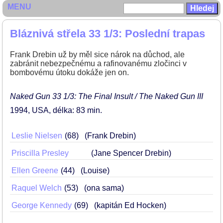
MENU
Bláznivá střela 33 1/3: Poslední trapas
Frank Drebin už by měl sice nárok na důchod, ale
zabránit nebezpečnému a rafinovanému zločinci v
bombovému útoku dokáže jen on.
Naked Gun 33 1/3: The Final Insult / The Naked Gun III
1994
USA
délka: 83 min
Leslie Nielsen
68
(Frank Drebin)
Priscilla Presley
(Jane Spencer Drebin)
Ellen Greene
44
(Louise)
Raquel Welch
53
(ona sama)
George Kennedy
69
(kapitán Ed Hocken)