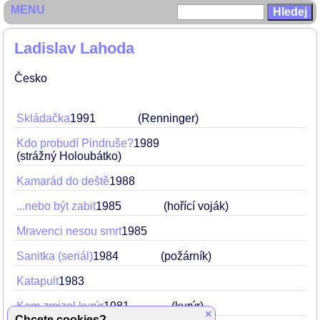
MENU
Ladislav Lahoda
Česko
Skládačka
1991
(Renninger)
Kdo probudí Pindruše?
1989
(strážný Holoubátko)
Kamarád do deště
1988
...nebo být zabit
1985
(hořící voják)
Mravenci nesou smrt
1985
Sanitka (seriál)
1984
(požárník)
Katapult
1983
Kam zmizel kurýr
1981
(kurýr)
×
Chcete cookies?