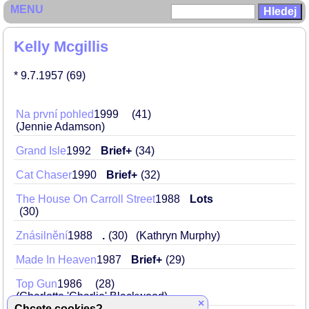
MENU
Kelly Mcgillis
* 9.7.1957
(69)
Na první pohled
1999
41
(Jennie Adamson)
Grand Isle
1992
Brief+
34
Cat Chaser
1990
Brief+
32
The House On Carroll Street
1988
Lots
30
Znásilnění
1988
.
30
(Kathryn Murphy)
Made In Heaven
1987
Brief+
29
Top Gun
1986
28
(Charlotte 'Charlie' Blackwood)
×
Chcete cookies?