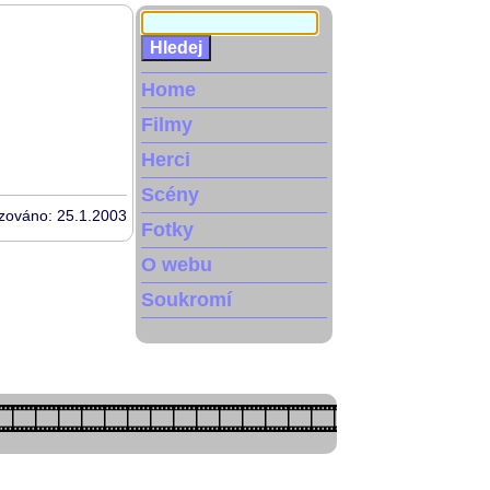
Home
Filmy
Herci
Scény
izováno: 25.1.2003
Fotky
O webu
Soukromí