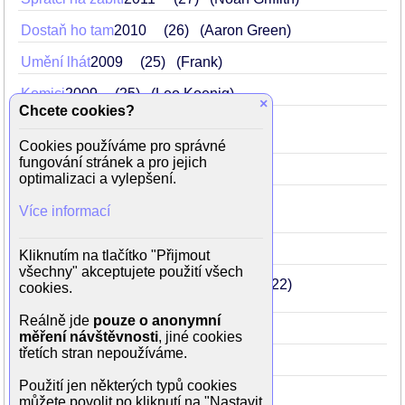
Dostaň ho tam
2010
26
(Aaron Green)
Umění lhát
2009
25
(Frank)
Komici
2009
25
(Leo Koenig)
×
Chcete cookies?
Noc v muzeu 2
2009
25
(Smithsonian hlídač)
Cookies používáme pro správné
fungování stránek a pro jejich
Kopačky
2008
24
(číšník Matthew)
optimalizaci a vylepšení.
Božský Evan
2007
23
Více informací
(Eugene Tenanbaum)
Bezva vejška
2006
22
(Sherman)
Kliknutím na tlačítko "Přijmout
všechny" akceptujete použití všech
Klik: Život na dálkové ovládání
2006
22
cookies.
(Ben Newman sedmnáctiletý)
Reálně jde
pouze o anonymní
Zbouchnutá
2006
22
(Jonah)
měření návštěvnosti
, jiné cookies
třetích stran nepoužíváme.
40 let panic
2005
21
(zákazník)
Použití jen některých typů cookies
můžete povolit po kliknutí na "Nastavit