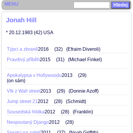
MENU
Jonah Hill
* 20.12.1983
(42)
USA
Týpci a zbraně
2016
32
(Efraim Diveroli)
Pravdivý příběh
2015
31
(Michael Finkel)
Apokalypsa v Hollywoodu
2013
29
(on sám)
Vlk z Wall street
2013
29
(Donnie Azoff)
Jump street 21
2012
28
(Schmidt)
Sousedská hlídka
2012
28
(Franklin)
Nespoutaný Django
2012
28
Spratci na zabití
2011
27
(Noah Griffith)