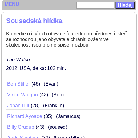
MENU
Sousedská hlídka
Komedie o čtyřech obyvatelích jednoho předměstí, kteří
se rozhodnou jeho obyvatele chránit, ovšem ve
skutečnosti jsou pro ně spíše hrozbou.
The Watch
2012
USA
délka: 102 min
Ben Stiller
46
(Evan)
Vince Vaughn
42
(Bob)
Jonah Hill
28
(Franklin)
Richard Ayoade
35
(Jamarcus)
Billy Crudup
43
(soused)
Andy Samberg
33
(ležérní blbec)