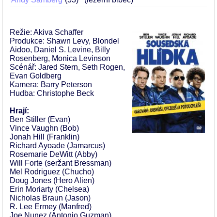
Režie: Akiva Schaffer
Produkce: Shawn Levy, Blondel
Aidoo, Daniel S. Levine, Billy
Rosenberg, Monica Levinson
Scénář: Jared Stern, Seth Rogen,
Evan Goldberg
Kamera: Barry Peterson
Hudba: Christophe Beck
Hrají:
Ben Stiller (Evan)
Vince Vaughn (Bob)
Jonah Hill (Franklin)
Richard Ayoade (Jamarcus)
Rosemarie DeWitt (Abby)
Will Forte (seržant Bressman)
Mel Rodriguez (Chucho)
Doug Jones (Hero Alien)
Erin Moriarty (Chelsea)
Nicholas Braun (Jason)
R. Lee Ermey (Manfred)
Joe Nunez (Antonio Guzman)