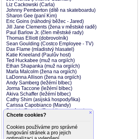
Liz Cackowski (Carla)
Johnny Pemberton (dítě na skateboardu)
Sharon Gee (paní Kim)
Eric Goins (náhodný běžec - Jared)
Jill Jane Clements (žena v městské radě)
Paul Barlow Jr. (člen městské rady)
Thomas Elliott (dobrovolník)
Sean Goulding (Costco Employee - TV)
Dax Flame (mladistvý hlasatel)
Katie Kneeland (Paulův host)
Ted Huckabee (muž na orgiích)
Ethan Shapanka (muž na orgiích)
Marla Malcolm (žena na orgiích)
LaDonna Allison (žena na orgiích)
Andy Samberg (ležérní blbec)
Jorma Taccone (ležérní blbec)
Akiva Schaffer (ležérní blbec)
Cathy Shim (asijská hospodyňka)
Carissa Capobianco (Mandy)
Patricia French (Franklinova máma)
×
Chcete cookies?
Erinn Hayes (Bobova žena)
Lisa M. Barfield (Playground Parent)
Cookies používáme pro správné
William j Barry (fanoušek)
fungování stránek a pro jejich
Willam Belli (Olivia)
optimalizaci a vylepšení.
Candace Blanchard (Grapefruit Lady)