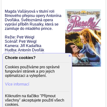
Magda Vašáryová v titulní roli
filmového přepisu opery Antonína
Dvořáka. Světoznámá opera
vypráví příběh Rusalky, která se
zamiluje do mladého prince.
Režie: Petr Weigl
Scénář: Petr Weigl
Kamera: Jiří Kadaňka
Hudba: Antonín Dvořák
Námět: Jaroslav Kvapil
×
Chcete cookies?
Rok výroby: 1977
Země: Československo
Cookies používáme pro správné
Orig. jazyk: Český
fungování stránek a pro jejich
optimalizaci a vylepšení.
Hrají:
Magda Vašáryová (Rusalka)
Více informací
Milan Kňažko (princ)
Přemysl Kočí (vodník)
Jaroslava Adamová (ježibaba)
Kliknutím na tlačítko "Přijmout
Božidara Turzonovová (cizí kněžna)
všechny" akceptujete použití všech
Josef Karlík (hajný)
cookies.
Dagmar Veškrnová (kuchta)