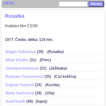
MENU
Rusalka
Hudební film ČSSR
1977
Česko
délka: 119 min
Magda Vašáryová
28
.
(Rusalka)
Milan Kňažko
31
.
(Princ)
Jaroslava Adamová
52
(Ježibaba)
Božidara Turzonovová
35
(Cizí kněžna)
Dagmar Havlová
24
.
(Kuchta)
Marta Vančurová
28
.
(Víla)
Josef Karlík
49
(hajný)