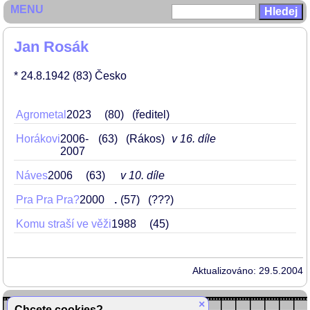
MENU
Jan Rosák
* 24.8.1942
(83)
Česko
Agrometal
2023
80
(ředitel)
Horákovi
2006-
63
(Rákos)
v 16. díle
2007
Náves
2006
63
v 10. díle
Pra Pra Pra?
2000
.
57
(???)
Komu straší ve věži
1988
45
Aktualizováno: 29.5.2004
×
Chcete cookies?