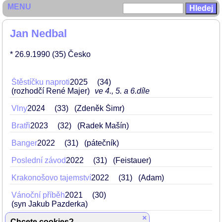
MENU
Jan Nedbal
* 26.9.1990
(35)
Česko
Štěstíčku naproti
2025
34
(rozhodčí René Majer)
ve 4., 5. a 6.díle
Vlny
2024
33
(Zdeněk Šimr)
Bratři
2023
32
(Radek Mašín)
Banger
2022
31
(pátečník)
Poslední závod
2022
31
(Feistauer)
Krakonošovo tajemství
2022
31
(Adam)
Vánoční příběh
2021
30
(syn Jakub Pazderka)
×
Zpráva
2021
30
(Pavel)
Chcete cookies?