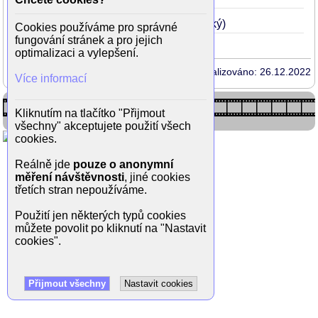
Božena
2020
29
(Václav B. Nebeský)
Cookies používáme pro správné
fungování stránek a pro jejich
optimalizaci a vylepšení.
Aktualizováno: 26.12.2022
Více informací
Kliknutím na tlačítko "Přijmout
všechny" akceptujete použití všech
cookies.
Reálně jde
pouze o anonymní
měření návštěvnosti
, jiné cookies
třetích stran nepoužíváme.
Použití jen některých typů cookies
můžete povolit po kliknutí na "Nastavit
cookies".
Přijmout všechny
Nastavit cookies