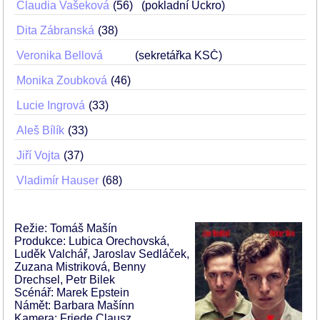
Claudia Vašeková
56
(pokladní Uckro)
Dita Zábranská
38
Veronika Bellová
(sekretářka KSČ)
Monika Zoubková
46
Lucie Ingrová
33
Aleš Bílík
33
Jiří Vojta
37
Vladimír Hauser
68
Režie: Tomáš Mašín
Produkce: Lubica Orechovská,
Luděk Valchář, Jaroslav Sedláček,
Zuzana Mistriková, Benny
Drechsel, Petr Bilek
Scénář: Marek Epstein
Námět: Barbara Mašínn
Kamera: Friede Clausz