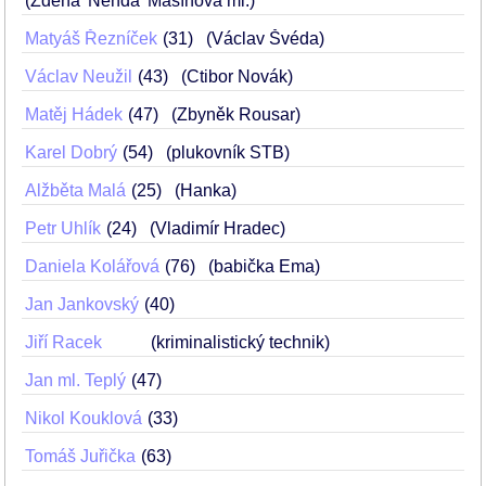
(Zdena 'Nenda' Mašínová ml.)
Matyáš Řezníček
31
(Václav Švéda)
Václav Neužil
43
(Ctibor Novák)
Matěj Hádek
47
(Zbyněk Rousar)
Karel Dobrý
54
(plukovník STB)
Alžběta Malá
25
(Hanka)
Petr Uhlík
24
(Vladimír Hradec)
Daniela Kolářová
76
(babička Ema)
Jan Jankovský
40
Jiří Racek
(kriminalistický technik)
Jan ml. Teplý
47
Nikol Kouklová
33
Tomáš Juřička
63