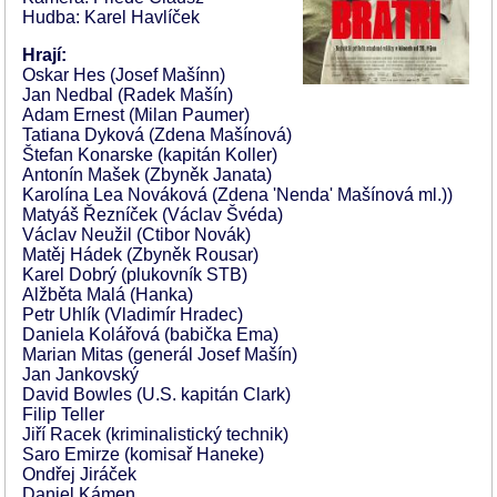
Hudba: Karel Havlíček
Hrají:
Oskar Hes (Josef Mašínn)
Jan Nedbal (Radek Mašín)
Adam Ernest (Milan Paumer)
Tatiana Dyková (Zdena Mašínová)
Štefan Konarske (kapitán Koller)
Antonín Mašek (Zbyněk Janata)
Karolína Lea Nováková (Zdena 'Nenda' Mašínová ml.))
Matyáš Řezníček (Václav Švéda)
Václav Neužil (Ctibor Novák)
Matěj Hádek (Zbyněk Rousar)
Karel Dobrý (plukovník STB)
Alžběta Malá (Hanka)
Petr Uhlík (Vladimír Hradec)
Daniela Kolářová (babička Ema)
Marian Mitas (generál Josef Mašín)
Jan Jankovský
David Bowles (U.S. kapitán Clark)
Filip Teller
Jiří Racek (kriminalistický technik)
Saro Emirze (komisař Haneke)
Ondřej Jiráček
Daniel Kámen