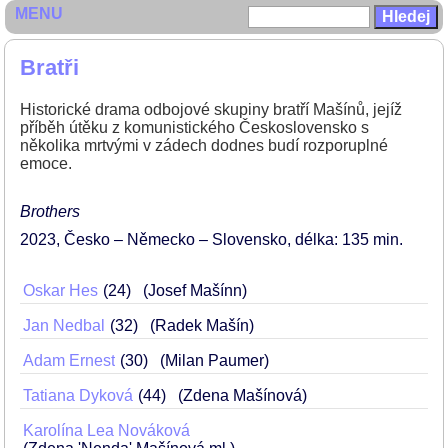
MENU
Bratři
Historické drama odbojové skupiny bratří Mašínů, jejíž
příběh útěku z komunistického Československo s
několika mrtvými v zádech dodnes budí rozporuplné
emoce.
Brothers
2023
Česko – Německo – Slovensko
délka: 135 min
Oskar Hes
24
(Josef Mašínn)
Jan Nedbal
32
(Radek Mašín)
Adam Ernest
30
(Milan Paumer)
Tatiana Dyková
44
(Zdena Mašínová)
Karolína Lea Nováková