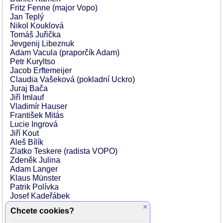
Fritz Fenne (major Vopo)
Jan Teplý
Nikol Kouklová
Tomáš Juřička
Jevgenij Libeznuk
Adam Vacula (praporčík Adam)
Petr Kuryltso
Jacob Erftemeijer
Claudia Vašeková (pokladní Uckro)
Juraj Bača
Jiří Imlauf
Vladimír Hauser
František Mitás
Lucie Ingrová
Jiří Kout
Aleš Bílík
Zlatko Teskere (radista VOPO)
Zdeněk Julina
Adam Langer
Klaus Münster
Patrik Polívka
Josef Kadeřábek
Dita Zábranská
×
Chcete cookies?
Kryštof Krhovják
Philipp Schenker