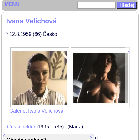
MENU
Ivana Velichová
* 12.8.1959
(66)
Česko
Galerie: Ivana Velichová
Cesta peklem
1995
35
(Marta)
×
Nahota na prodej
1993
Lots
33
(Eva)
Chcete cookies?