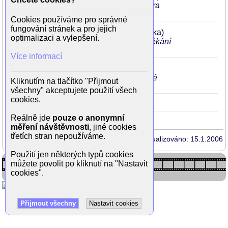
v milostné scéně předvede hezky ňadra
vsedě na Egonovi
Cookies používáme pro správné
fungování stránek a pro jejich
Tankový prapor
1991
Lots
31
(Lizetka)
optimalizaci a vylepšení.
Dannyho chladná přítelkyně, při převlékání
je zabrána nahá v zrcadle
Více informací
Dům pro dva
1988
Lots
28
(Magda)
hezky a dlouho se předvede v milostné
Kliknutím na tlačítko "Přijmout
scéně s Danem
všechny" akceptujete použití všech
cookies.
Rodáci
1988
28
(Věra Švandová)
Reálně jde
pouze o anonymní
měření návštěvnosti
, jiné cookies
třetích stran nepoužíváme.
Aktualizováno: 15.1.2006
Použití jen některých typů cookies
můžete povolit po kliknutí na "Nastavit
cookies".
Přijmout všechny
Nastavit cookies