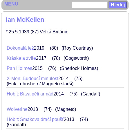
MENU
Ian McKellen
* 25.5.1939
(87)
Velká Británie
Dokonalá lež
2019
80
(Roy Courtnay)
Kráska a zvíře
2017
78
(Cogsworth)
Pan Holmes
2015
76
(Sherlock Holmes)
X-Men: Budoucí minulost
2014
75
(Erik Lehnsherr / Magneto starší)
Hobit: Bitva pěti armád
2014
75
(Gandalf)
Wolverine
2013
74
(Magneto)
Hobit: Šmakova dračí poušť
2013
74
(Gandalf)