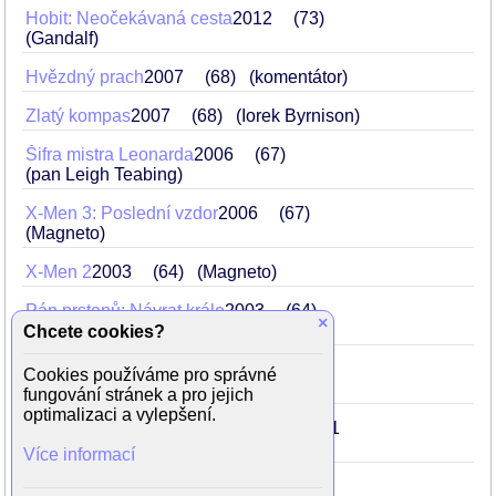
Hobit: Neočekávaná cesta
2012
73
(Gandalf)
Hvězdný prach
2007
68
(komentátor)
Zlatý kompas
2007
68
(Iorek Byrnison)
Šifra mistra Leonarda
2006
67
(pan Leigh Teabing)
X-Men 3: Poslední vzdor
2006
67
(Magneto)
X-Men 2
2003
64
(Magneto)
Pán prstenů: Návrat krále
2003
64
×
(Gandalf)
Chcete cookies?
Pán prstenů: Dvě věže
2002
63
Cookies používáme pro správné
(Gandalf the White)
fungování stránek a pro jejich
optimalizaci a vylepšení.
Pán prstenů: Společenstvo prstenu
2001
62
(Gandalf)
Více informací
X-Men
2000
61
(Magneto)