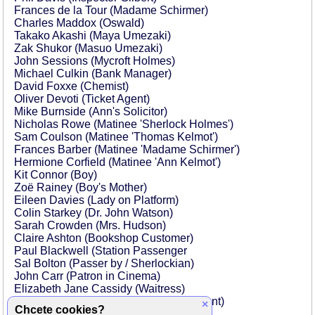
Frances de la Tour (Madame Schirmer)
Charles Maddox (Oswald)
Takako Akashi (Maya Umezaki)
Zak Shukor (Masuo Umezaki)
John Sessions (Mycroft Holmes)
Michael Culkin (Bank Manager)
David Foxxe (Chemist)
Oliver Devoti (Ticket Agent)
Mike Burnside (Ann's Solicitor)
Nicholas Rowe (Matinee 'Sherlock Holmes')
Sam Coulson (Matinee 'Thomas Kelmot')
Frances Barber (Matinee 'Madame Schirmer')
Hermione Corfield (Matinee 'Ann Kelmot')
Kit Connor (Boy)
Zoë Rainey (Boy's Mother)
Eileen Davies (Lady on Platform)
Colin Starkey (Dr. John Watson)
Sarah Crowden (Mrs. Hudson)
Claire Ashton (Bookshop Customer)
Paul Blackwell (Station Passenger
Sal Bolton (Passer by / Sherlockian)
John Carr (Patron in Cinema)
Elizabeth Jane Cassidy (Waitress)
Siong Loong Choong (Japanese Peasant)
×
Chcete cookies?
Gioacchino Jim Cuffaro (Passer by)