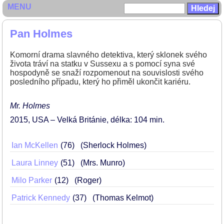
MENU
Pan Holmes
Komorní drama slavného detektiva, který sklonek svého
života tráví na statku v Sussexu a s pomocí syna své
hospodyně se snaží rozpomenout na souvislosti svého
posledního případu, který ho přiměl ukončit kariéru.
Mr. Holmes
2015
USA – Velká Británie
délka: 104 min
Ian McKellen
76
(Sherlock Holmes)
Laura Linney
51
(Mrs. Munro)
Milo Parker
12
(Roger)
Patrick Kennedy
37
(Thomas Kelmot)