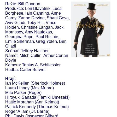
Režie: Bill Condon
Produkce: Len Blavatnik, Luca
Borghese, Iain Canning, Anne
Carey, Zanne Devine, Shani Geva,
Aviv Giladi, Toby Hill, Vince
Holden, Christine Langan, Jack
Morrissey, Amy Nauiokas,
Georgina Pope, Paul Ritchie,
Emile Sherman, Greg Yolen, Ben
Giladi
Scénář: Jeffrey Hatcher
Námět: Mitch Cullin, Arthur Conan
Doyle
Kamera: Tobias A. Schliessler
Hudba: Carter Burwell
Hrají:
Ian McKellen (Sherlock Holmes)
Laura Linney (Mrs. Munro)
Milo Parker (Roger)
Hiroyuki Sanada (Tamiki Umezaki)
Hattie Morahan (Ann Kelmot)
Patrick Kennedy (Thomas Kelmot)
Roger Allam (Dr. Barrie)
Phil Davis (Inspector Gilbert)