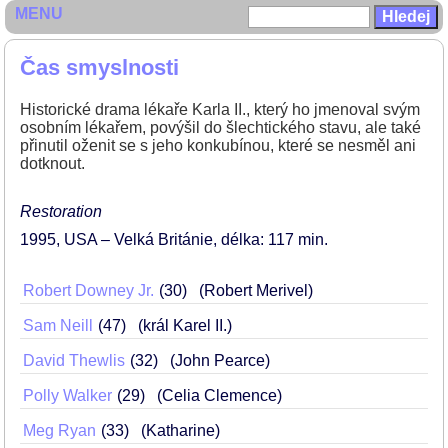
MENU
Čas smyslnosti
Historické drama lékaře Karla II., který ho jmenoval svým
osobním lékařem, povýšil do šlechtického stavu, ale také
přinutil oženit se s jeho konkubínou, které se nesměl ani
dotknout.
Restoration
1995
USA – Velká Británie
délka: 117 min
Robert Downey Jr.
30
(Robert Merivel)
Sam Neill
47
(král Karel II.)
David Thewlis
32
(John Pearce)
Polly Walker
29
(Celia Clemence)
Meg Ryan
33
(Katharine)