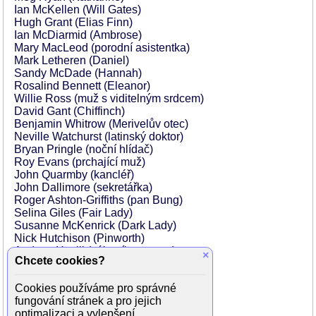
Ian McKellen (Will Gates)
Hugh Grant (Elias Finn)
Ian McDiarmid (Ambrose)
Mary MacLeod (porodní asistentka)
Mark Letheren (Daniel)
Sandy McDade (Hannah)
Rosalind Bennett (Eleanor)
Willie Ross (muž s viditelným srdcem)
David Gant (Chiffinch)
Benjamin Whitrow (Merivelův otec)
Neville Watchurst (latinský doktor)
Bryan Pringle (noční hlídač)
Roy Evans (prchající muž)
John Quarmby (kancléř)
John Dallimore (sekretářka)
Roger Ashton-Griffiths (pan Bung)
Selina Giles (Fair Lady)
Susanne McKenrick (Dark Lady)
Nick Hutchison (Pinworth)
Andrew Havill (záletník s autem)
×
Chcete cookies?
Tony Gardner (záletník s autem)
David Ryall (Lord Bathurst)
Cookies používáme pro správné
Jenny Runacre (Painter Lady)
fungování stránek a pro jejich
Arne Nannestad (host na párty)
optimalizaci a vylepšení.
Graham Valentine (elegán)