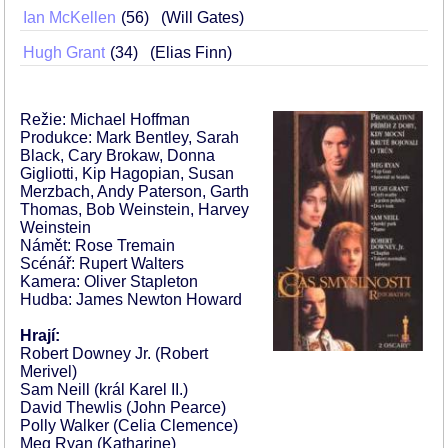
Ian McKellen
56
(Will Gates)
Hugh Grant
34
(Elias Finn)
Režie: Michael Hoffman
Produkce: Mark Bentley, Sarah
Black, Cary Brokaw, Donna
Gigliotti, Kip Hagopian, Susan
Merzbach, Andy Paterson, Garth
Thomas, Bob Weinstein, Harvey
Weinstein
Námět: Rose Tremain
Scénář: Rupert Walters
Kamera: Oliver Stapleton
Hudba: James Newton Howard
Hrají:
Robert Downey Jr. (Robert
Merivel)
Sam Neill (král Karel II.)
David Thewlis (John Pearce)
Polly Walker (Celia Clemence)
Meg Ryan (Katharine)