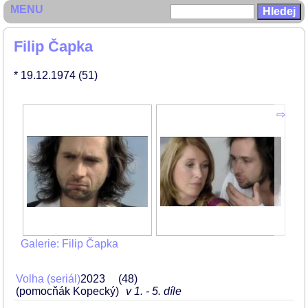
MENU
Filip Čapka
* 19.12.1974
(51)
Galerie: Filip Čapka
Volha (seriál)
2023
48
(pomocňák Kopecký)
v 1. - 5. díle