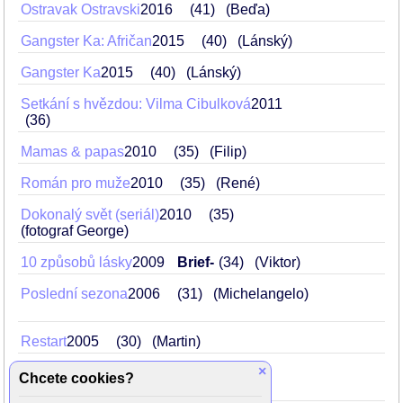
Ostravak Ostravski
2016
41
(Beďa)
Gangster Ka: Afričan
2015
40
(Lánský)
Gangster Ka
2015
40
(Lánský)
Setkání s hvězdou: Vilma Cibulková
2011
36
Mamas & papas
2010
35
(Filip)
Román pro muže
2010
35
(René)
Dokonalý svět (seriál)
2010
35
(fotograf George)
10 způsobů lásky
2009
Brief-
34
(Viktor)
Poslední sezona
2006
31
(Michelangelo)
Restart
2005
30
(Martin)
×
Nevěsta s velkýma nohama
2002
27
Chcete cookies?
(král Pipin)