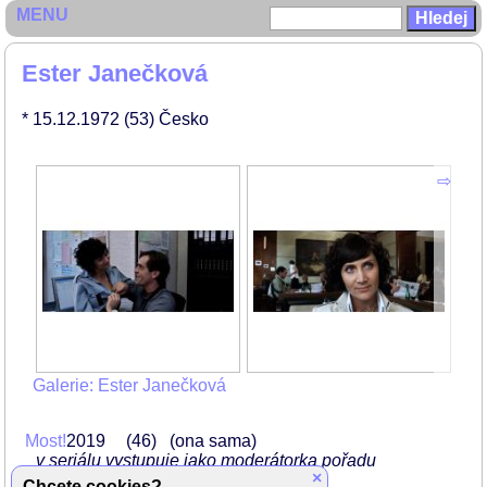
MENU
Ester Janečková
* 15.12.1972
(53)
Česko
Galerie: Ester Janečková
Most!
2019
46
(ona sama)
v seriálu vystupuje jako moderátorka pořadu
×
Pošta pro tebe
Chcete cookies?