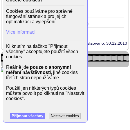
Ulovit miliardáře
2009
Brief-
36
Cookies používáme pro správné
(Tatiana Jakubíčková)
fungování stránek a pro jejich
optimalizaci a vylepšení.
Nestyda
2008
35
(Ester Janečková)
Více informací
Aktualizováno: 30.12.2010
Kliknutím na tlačítko "Přijmout
všechny" akceptujete použití všech
cookies.
Reálně jde
pouze o anonymní
měření návštěvnosti
, jiné cookies
třetích stran nepoužíváme.
Použití jen některých typů cookies
můžete povolit po kliknutí na "Nastavit
cookies".
Přijmout všechny
Nastavit cookies