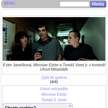
MENU
Ester Janečková, Miroslav Etzler a Tomáš Vorel jr. v komedii
Ulovit Miliardáře
Zpět do galerie
(4/4)
Ulovit miliardáře
Miroslav Etzler
Tomáš II. Vorel
Ester Janečková
×
Chcete cookies?