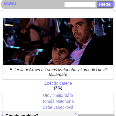
MENU
Ester Janečková a Tomáš Matonoha v komedii Ulovit
Miliardáře
Zpět do galerie
(3/4)
Ulovit miliardáře
Tomáš Matonoha
Ester Janečková
×
Chcete cookies?