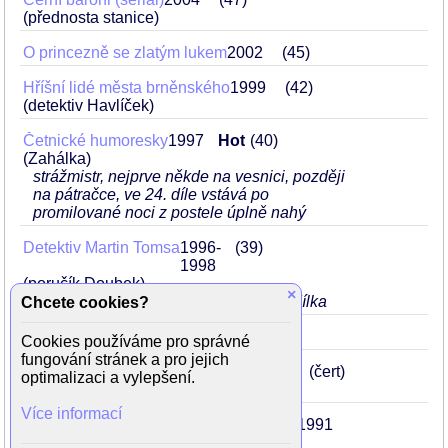
(přednosta stanice)
O princezně se zlatým lukem
2002
45
Hříšní lidé města brněnského
1999
42
(detektiv Havlíček)
Četnické humoresky
1997
Hot
40
(Zahálka)
strážmistr, nejprve někde na vesnici, později
na pátračce, ve 24. díle vstává po
promilované noci z postele úplně nahý
Detektiv Martin Tomsa
1996-
39
1998
(poručík Doubek)
×
v epizodě Případ Anděla, Osudná nadílka
Chcete cookies?
Konec velkých prázdnin
1996
39
Cookies používáme pro správné
fungování stránek a pro jejich
Jak se Kuba stal mlynářem
1995
38
(čert)
optimalizaci a vylepšení.
Více informací
O líné Pepině, Vojtovi a sedmi raraších
1991
34