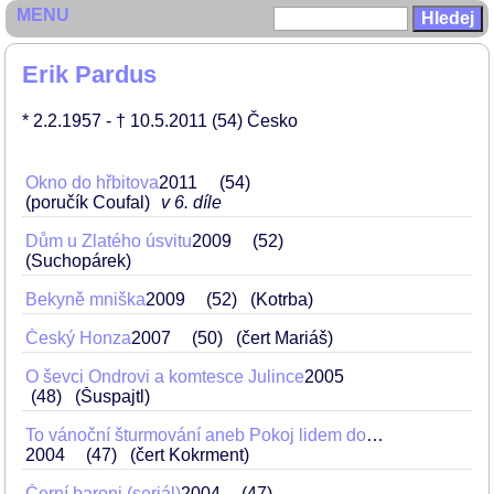
MENU
Erik Pardus
* 2.2.1957
- † 10.5.2011
(54)
Česko
Okno do hřbitova
2011
54
(poručík Coufal)
v 6. díle
Dům u Zlatého úsvitu
2009
52
(Suchopárek)
Bekyně mniška
2009
52
(Kotrba)
Český Honza
2007
50
(čert Mariáš)
O ševci Ondrovi a komtesce Julince
2005
48
(Šuspajtl)
To vánoční šturmování aneb Pokoj lidem dobré vůle
2004
47
(čert Kokrment)
Černí baroni (seriál)
2004
47