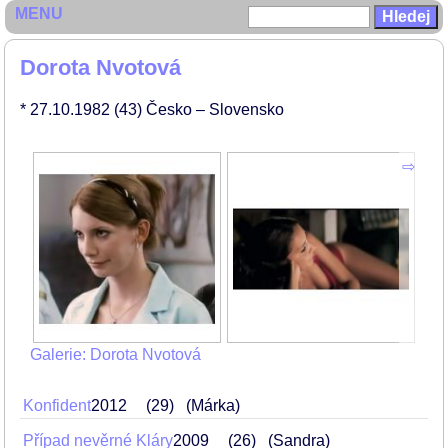
MENU
Dorota Nvotová
* 27.10.1982
(43)
Česko – Slovensko
Galerie: Dorota Nvotová
Konfident
2012
29
(Márka)
Případ nevěrné Kláry
2009
26
(Sandra)