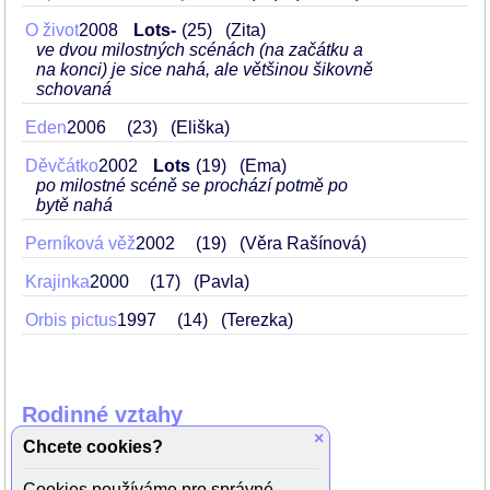
O život
2008
Lots-
25
(Zita)
ve dvou milostných scénách (na začátku a
na konci) je sice nahá, ale většinou šikovně
schovaná
Eden
2006
23
(Eliška)
Děvčátko
2002
Lots
19
(Ema)
po milostné scéně se prochází potmě po
bytě nahá
Perníková věž
2002
19
(Věra Rašínová)
Krajinka
2000
17
(Pavla)
Orbis pictus
1997
14
(Terezka)
Rodinné vztahy
×
Chcete cookies?
matka
Anna Šišková
nevlastní otec
Juraj Nvota
Cookies používáme pro správné