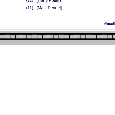
11
(Harry Potter)
11
(Mark Pendel)
Aktual