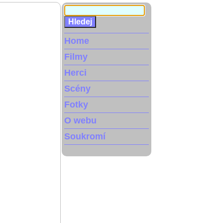
Home
Filmy
Herci
Scény
Fotky
O webu
Soukromí