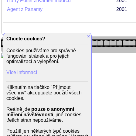
Harry Potter a Kámen mudrců
2001
Agent z Panamy
2001
×
Chcete cookies?
Cookies používáme pro správné
fungování stránek a pro jejich
optimalizaci a vylepšení.
Více informací
Kliknutím na tlačítko "Přijmout
všechny" akceptujete použití všech
cookies.
Reálně jde
pouze o anonymní
měření návštěvnosti
, jiné cookies
třetích stran nepoužíváme.
Použití jen některých typů cookies