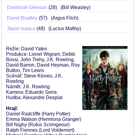
Domhnall Gleeson
28
(Bill Weasley)
David Bradley
57
(Argus Filch)
Jason Isaacs
48
(Lucius Malfoy)
Režie: David Yates
Produkce: Lionel Wigram, Debbi
Bossi, John Trehy, J.K. Rowling,
David Barron, David Heyman, Roy
Button, Tim Lewis
Scénář: Steve Kloves, J.K.
Rowling
Námět: J.K. Rowling
Kamera: Eduardo Serra
Hudba: Alexandre Desplat
Hrají:
Daniel Radcliffe (Harry Potter)
Emma Watson (Hermiona Granger)
Bill Nighy (Rufus Scrimgeour)
Ralph Fiennes (Lord Voldemort)