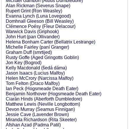
Michael Gambon (Albus Dumbledore)
Alan Rickman (Severus Snape)
Rupert Grint (Ron Weasley)
Evanna Lynch (Luna Lovegood)
Domhnall Gleeson (Bill Weasley)
Clémence Poésy (Fleur Delacour)
Warwick Davis (Griphook)
John Hurt (pan Ollivander)
Helena Bonham Carter (Bellatrix Lestrange)
Michelle Fairley (paní Granger)
Graham Duff (smrtijed)
Rusty Goffe (Aged Gringotts Goblin)
Jon Key (Bogrod)
Kelly Macdonald (šedá dáma)
Jason Isaacs (Lucius Malfoy)
Helen McCrory (Narcissa Malfoy)
Tom Felton (Draco Malfoy)
Ian Peck (Hogsmeade Death Eater)
Benjamin Northover (Hogsmeade Death Eater)
Ciarán Hinds (Aberforth Dumbledore)
Matthew Lewis (Neville Longbottom)
Devon Murray (Seamus Finnigan)
Jessie Cave (Lavender Brown)
Miranda Richardson (Rita Skeeter)
Afshan Azad (Padma Patil)