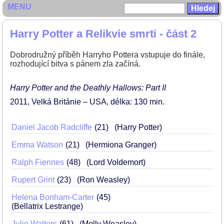
MENU
Harry Potter a Relikvie smrti - část 2
Dobrodružný příběh Harryho Pottera vstupuje do finále,
rozhodující bitva s pánem zla začíná.
Harry Potter and the Deathly Hallows: Part II
2011
Velká Británie – USA
délka: 130 min
Daniel Jacob Radcliffe
21
(Harry Potter)
Emma Watson
21
(Hermiona Granger)
Ralph Fiennes
48
(Lord Voldemort)
Rupert Grint
23
(Ron Weasley)
Helena Bonham-Carter
45
(Bellatrix Lestrange)
Julie Walters
61
(Molly Weasley)