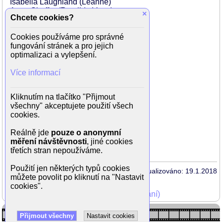
Isabella Laughland (Leanne)
Anna Shaffer (Romilda Vane)
×
Chcete cookies?
Georgina Leonidas (Katie Bell)
Freddie Stroma (Cormac McLaggen)
Cookies používáme pro správné
Toby Jones (domácí skřítek Dobby)
fungování stránek a pro jejich
Rade Serbedzija (Gregorovitch)
optimalizaci a vylepšení.
Katie Leung (Cho Chang)
William Melling (Nigel)
Více informací
Peter Mullan (Yaxley)
Bonnie Wright (Ginny Weasley)
Ralph Ineson (Amycus Carrow)
Kliknutím na tlačítko "Přijmout
Suzanne Toase (Alecto Carrow)
všechny" akceptujete použití všech
Maggie Smith (Minerva McGonagall)
cookies.
Jim Broadbent (Horace Slughorn)
Toby Regbo (Teenage Dumbledore)
Reálně jde
pouze o anonymní
Scarlett Byrne (Pansy Parkinson)
měření návštěvnosti
, jiné cookies
...
třetích stran nepoužíváme.
Použití jen některých typů cookies
Aktualizováno: 19.1.2018
můžete povolit po kliknutí na "Nastavit
cookies".
Mohli jste vidět v TV (zobrazit starší vysílání)
Přijmout všechny
Nastavit cookies