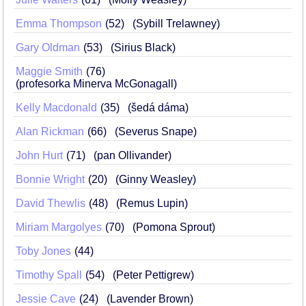
Emma Thompson
52
(Sybill Trelawney)
Gary Oldman
53
(Sirius Black)
Maggie Smith
76
(profesorka Minerva McGonagall)
Kelly Macdonald
35
(šedá dáma)
Alan Rickman
66
(Severus Snape)
John Hurt
71
(pan Ollivander)
Bonnie Wright
20
(Ginny Weasley)
David Thewlis
48
(Remus Lupin)
Miriam Margolyes
70
(Pomona Sprout)
Toby Jones
44
Timothy Spall
54
(Peter Pettigrew)
Jessie Cave
24
(Lavender Brown)