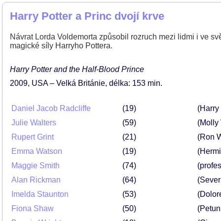
Harry Potter a Princ dvojí krve
Návrat Lorda Voldemorta způsobil rozruch mezi lidmi i ve sv
magické síly Harryho Pottera.
Harry Potter and the Half-Blood Prince
2009
USA – Velká Británie
délka: 153 min
Daniel Jacob Radcliffe
19
(Harry 
Julie Walters
59
(Molly
Rupert Grint
21
(Ron 
Emma Watson
19
(Hermi
Maggie Smith
74
(profe
Alan Rickman
64
(Sever
Imelda Staunton
53
(Dolor
Fiona Shaw
50
(Petun