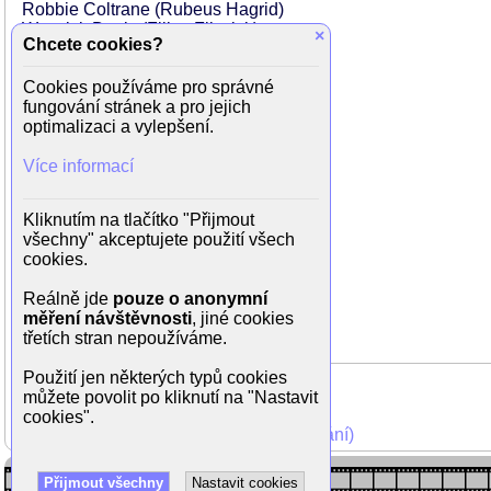
Robbie Coltrane (Rubeus Hagrid)
Warwick Davis (Filius Flitwick)
×
Chcete cookies?
David Bradley (Argus Filch)
Matthew Lewis (Neville Longbottom)
Cookies používáme pro správné
William Melling (Nigel)
fungování stránek a pro jejich
Charlie Bennison (Sanguini)
optimalizaci a vylepšení.
Anna Shaffer (Romilda Vane)
Devon Murray (Seamus Finnigan)
Více informací
Georgina Leonidas (Katie Bell)
Martin Ballantyne (Scary Face)
Chris Wilson (Yak Man - Daily Prophet)
Kliknutím na tlačítko "Přijmout
Maggie Smith (Minerva McGonagall)
všechny" akceptujete použití všech
Isabella Laughland (Leanne)
cookies.
Afshan Azad (Padma Patil)
Shefali Chowdhury (Parvati Patil)
Reálně jde
pouze o anonymní
Amelda Brown (paní Cole)
měření návštěvnosti
, jiné cookies
...
třetích stran nepoužíváme.
Použití jen některých typů cookies
můžete povolit po kliknutí na "Nastavit
cookies".
Mohli jste vidět v TV (zobrazit starší vysílání)
Přijmout všechny
Nastavit cookies