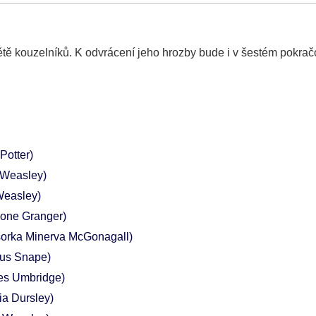
ětě kouzelníků. K odvrácení jeho hrozby bude i v šestém pokrač
Potter)
 Weasley)
Weasley)
one Granger)
sorka Minerva McGonagall)
us Snape)
es Umbridge)
ia Dursley)