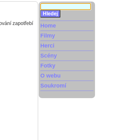
ování zapotřebí
Home
Filmy
Herci
Scény
Fotky
O webu
Soukromí