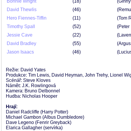
Bonnie Wright
18
(Ginny
David Thewlis
46
(Remu
Hero Fiennes-Tiffin
11
(Tom R
Timothy Spall
52
(Peter
Jessie Cave
22
(Laven
David Bradley
55
(Argus
Jason Isaacs
46
(Luciu
Režie: David Yates
Produkce: Tim Lewis, David Heyman, John Trehy, Lionel Wi
Scénář: Steve Kloves
Námět: J.K. Rowlingová
Kamera: Bruno Delbonnel
Hudba: Nicholas Hooper
Hrají:
Daniel Radcliffe (Harry Potter)
Michael Gambon (Albus Dumbledore)
Dave Legeno (Fenrir Greyback)
Elarica Gallagher (servírka)