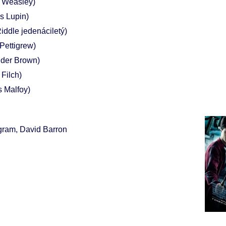
 Weasley)
s Lupin)
iddle jedenáciletý)
 Pettigrew)
der Brown)
 Filch)
s Malfoy)
gram, David Barron