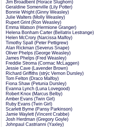
Jim Broadbent (Horace Slughorn)
Geraldine Somerville (Lily Potter)
Bonnie Wright (Ginny Weasley)
Julie Walters (Molly Weasley)
Rupert Grint (Ron Weasley)
Emma Watson (Hermione Granger)
Helena Bonham Carter (Bellatrix Lestrange)
Helen McCrory (Narcissa Malfoy)
Timothy Spall (Peter Pettigrew)
Alan Rickman (Severus Snape)
Oliver Phelps (George Weasley)
James Phelps (Fred Weasley)
Freddie Stroma (Cormac McLaggen)
Jessie Cave (Lavender Brown)
Richard Griffiths (strýc Vernon Dursley)
Tom Felton (Draco Malfoy)
Fiona Shaw (Petunia Dursley)
Evanna Lynch (Luna Lovegood)
Robert Knox (Marcus Belby)
Amber Evans (Twin Girl)
Ruby Evans (Twin Girl)
Scarlett Byrne (Pansy Parkinson)
Jamie Waylett (Vincent Crabbe)
Josh Herdman (Gregory Goyle)
Johnpaul Castrianni (Yaxley)