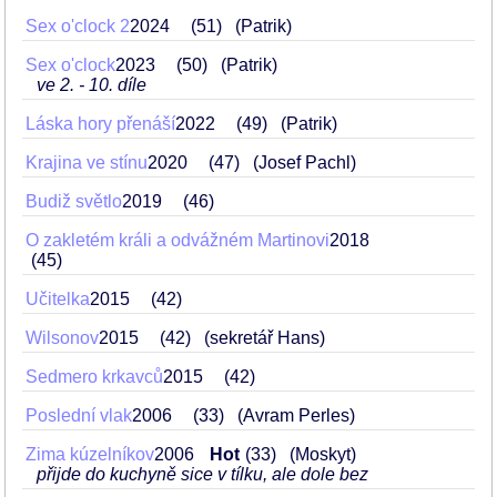
Sex o'clock 2
2024
51
(Patrik)
Sex o'clock
2023
50
(Patrik)
ve 2. - 10. díle
Láska hory přenáší
2022
49
(Patrik)
Krajina ve stínu
2020
47
(Josef Pachl)
Budiž světlo
2019
46
O zakletém králi a odvážném Martinovi
2018
45
Učitelka
2015
42
Wilsonov
2015
42
(sekretář Hans)
Sedmero krkavců
2015
42
Poslední vlak
2006
33
(Avram Perles)
Zima kúzelníkov
2006
Hot
33
(Moskyt)
přijde do kuchyně sice v tílku, ale dole bez