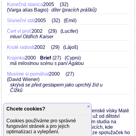
Konečná stanica
2005
32
(Varga alias Bagio)
díler (pracích prášků)
Sluneční stát
2005
32
(Emil)
Čert ví proč
2002
29
(Lucifer)
mluví Oldřich Kaiser
Kruté radosti
2002
29
(Lájoš)
Krajinka
2000
Brief
27
(Cypro)
má milostnou scénu s paní Agátou
Musíme si pomáhat
2000
27
(David Wiener)
skrývá se před gestapem jako uprchlý žid u
Čížků
×
Chcete cookies?
Původem Maďar pochází z východoslovenské vísky Malé
Kamence. Původně chtěl být zoologem, už od dětství
Cookies používáme pro správné
miluje zvířata. K herectví se dostal během studia na
fungování stránek a pro jejich
střední elektrotechnologické škole v Košicích, kde
optimalizaci a vylepšení.
dokonale imitoval své pedagogy. Jedna ze spolužaček ho