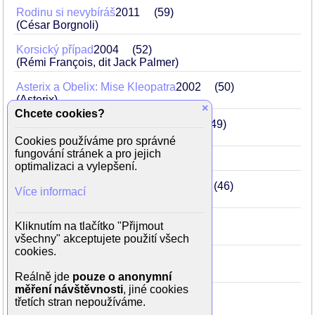
Rodinu si nevybíráš
2011
59
(César Borgnoli)
Korsický případ
2004
52
(Rémi François, dit Jack Palmer)
Asterix a Obelix: Mise Kleopatra
2002
50
(Asterix)
×
Chcete cookies?
Návštěvníci: Cesta do Ameriky
2001
49
(André le Pate)
Cookies používáme pro správné
fungování stránek a pro jejich
Asterix a Obelix
1999
47
(Asterix)
optimalizaci a vylepšení.
Návštěvníci II: V chodbách času
1998
46
Více informací
(Jacquouille)
Strážní andělé
1995
43
Kliknutím na tlačítko "Přijmout
(otec Hervé Tarain)
všechny" akceptujete použití všech
cookies.
Návštěvníci
1993
41
(Jacquouille la Fripouille)
Reálně jde
pouze o anonymní
měření návštěvnosti
, jiné cookies
Operace Corned Beef
1990
38
třetích stran nepoužíváme.
(Jean-Jacques Granianski)