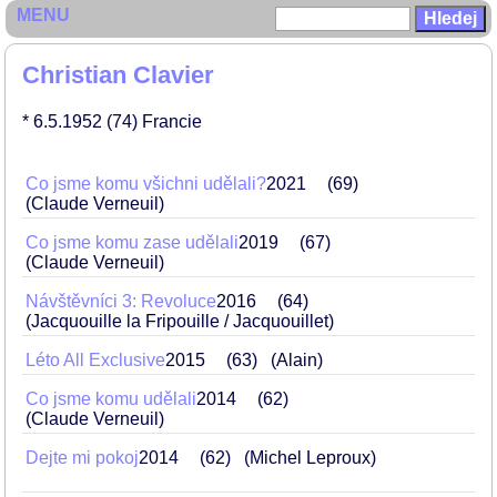
MENU
Christian Clavier
* 6.5.1952
(74)
Francie
Co jsme komu všichni udělali?
2021
69
(Claude Verneuil)
Co jsme komu zase udělali
2019
67
(Claude Verneuil)
Návštěvníci 3: Revoluce
2016
64
(Jacquouille la Fripouille / Jacquouillet)
Léto All Exclusive
2015
63
(Alain)
Co jsme komu udělali
2014
62
(Claude Verneuil)
Dejte mi pokoj
2014
62
(Michel Leproux)